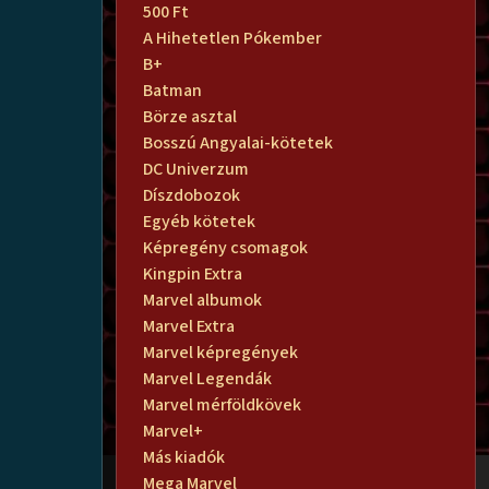
500 Ft
A Hihetetlen Pókember
B+
Batman
Börze asztal
Bosszú Angyalai-kötetek
DC Univerzum
Díszdobozok
Egyéb kötetek
Képregény csomagok
Kingpin Extra
Marvel albumok
Marvel Extra
Marvel képregények
Marvel Legendák
Marvel mérföldkövek
Marvel+
Más kiadók
Mega Marvel