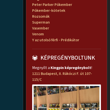
Peter Parker Pókember
Pókember-kötetek
Rozsomák
Superman
Vasember
Venom
Y az utolsó férfi - Prédikátor
KÉPREGÉNYBOLTUNK
Megnyílt a
Kingpin képregénybolt
!
1211 Budapest, II. Rákóczi F. út 107-
115/C