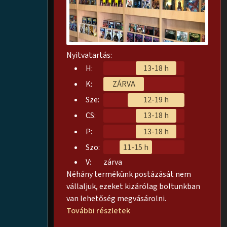
Nyitvatartás:
H:
13-18 h
K:
ZÁRVA
Sze:
12-19 h
CS:
13-18 h
P:
13-18 h
Szo:
11-15 h
V:
zárva
Néhány termékünk postázását nem
vállaljuk, ezeket kizárólag boltunkban
van lehetőség megvásárolni.
További részletek