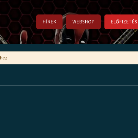
HÍREK
WEBSHOP
ELŐFIZETÉS
mhez