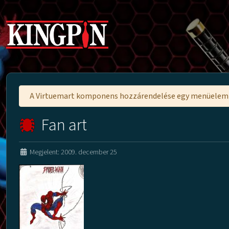
A Virtuemart komponens hozzárendelése egy menüele
Fan art
Megjelent: 2009. december 25