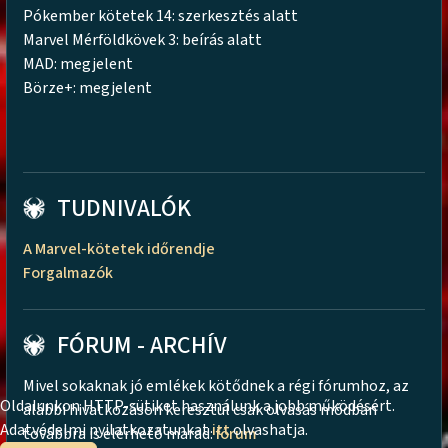
Pókember kötetek 14: szerkesztés alatt
Marvel Mérföldkövek 3: beírás alatt
MAD: megjelent
Börze+: megjelent
TUDNIVALÓK
A Marvel-kötetek időrendje
Forgalmazók
FÓRUM - ARCHÍV
Mivel sokaknak jó emlékek kötődnek a régi fórumhoz, az
Oldalunkon HTTP-sütiket használunk a jobb működésért.
alábbi hivatkozáson keresztül csak olvasás módban
Adatvédelmi nyilatkozatunkat
itt
olvashatja.
továbbra is elérhető marad:
fórum