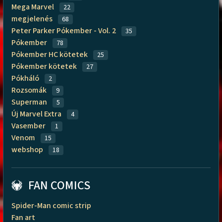
Mega Marvel
22
megjelenés
68
Peter Parker Pókember - Vol. 2
35
Pókember
78
Pókember HC kötetek
25
Pókember kötetek
27
Pókháló
2
Rozsomák
9
Superman
5
Új Marvel Extra
4
Vasember
1
Venom
15
webshop
18
FAN COMICS
Spider-Man comic strip
Fan art