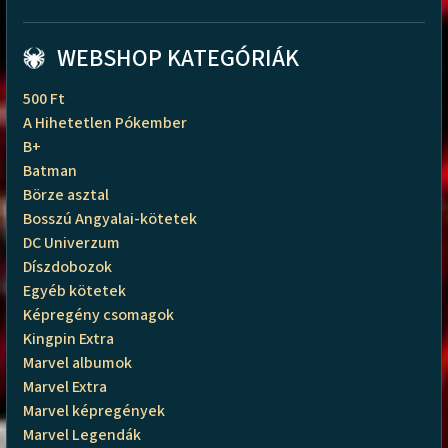
WEBSHOP KATEGÓRIÁK
500 Ft
A Hihetetlen Pókember
B+
Batman
Börze asztal
Bosszú Angyalai-kötetek
DC Univerzum
Díszdobozok
Egyéb kötetek
Képregény csomagok
Kingpin Extra
Marvel albumok
Marvel Extra
Marvel képregények
Marvel Legendák