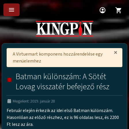
menu
account_circle
shopping_cart
×
A Virtuemart komponens hozzárendelése egy
menüelemhez
Batman különszám: A Sötét
Lovag visszatér befejező rész
Megjelent: 2019. január 28
Február elején érkezik az idei első Batman különszám.
Hasonlóan az előző részhez, ez is 96 oldalas lesz, és 2200
Ft lesz az ára.