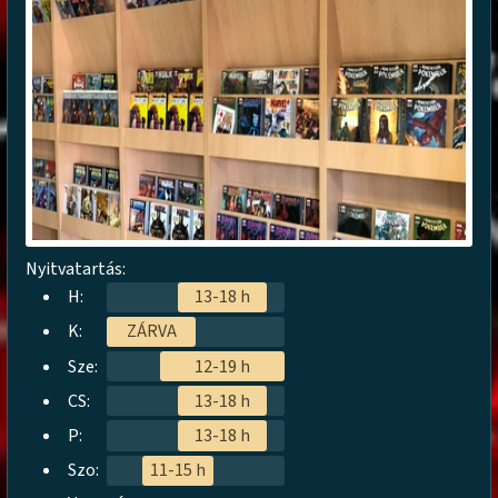
Nyitvatartás:
H:
13-18 h
K:
ZÁRVA
Sze:
12-19 h
CS:
13-18 h
P:
13-18 h
Szo:
11-15 h