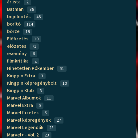
árlista
2
Batman
36
bejelentés
46
borító
114
börze
19
Előfizetés
10
előzetes
71
esemény
6
filmkritika
2
Hihetetlen Pókember
51
Kingpin Extra
3
Kingpin képregénybolt
10
Kingpin Klub
3
Marvel Albumok
11
Marvel Extra
5
Marvel füzetek
5
Marvel képregények
27
Marvel Legendák
28
Marvel+ - Vol. 2
23