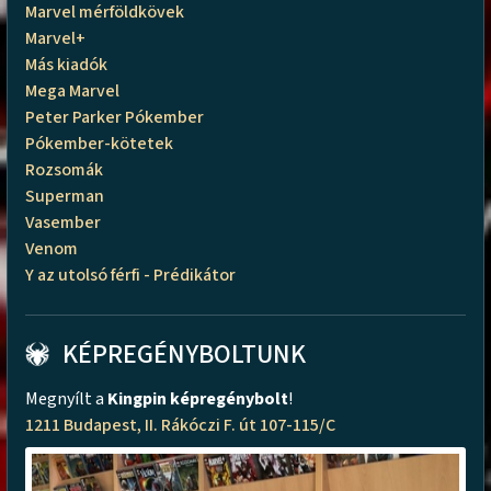
Marvel mérföldkövek
Marvel+
Más kiadók
Mega Marvel
Peter Parker Pókember
Pókember-kötetek
Rozsomák
Superman
Vasember
Venom
Y az utolsó férfi - Prédikátor
KÉPREGÉNYBOLTUNK
Megnyílt a
Kingpin képregénybolt
!
1211 Budapest, II. Rákóczi F. út 107-115/C