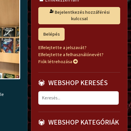
Emlékezzen rám
Bejelentkezés hozzáférési
kulccsal
Belépés
Elfelejtette a jelszavát?
Elfelejtette a felhasználónevét?
Fiók létrehozása
WEBSHOP KERESÉS
le
WEBSHOP KATEGÓRIÁK