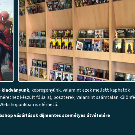
ő kiadványunk
, képregényünk, valamint ezek mellett kaphatók
mérethez készült fólia is), poszterek, valamint számtalan különfé
a Webshopunkban is elérhető.
bshop vásárlások díjmentes személyes átvételére