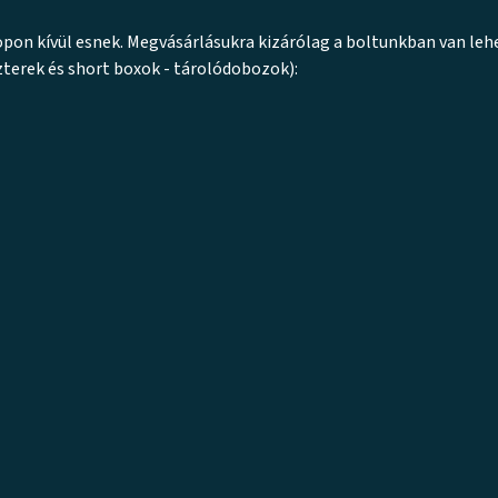
on kívül esnek. Megvásárlásukra kizárólag a boltunkban van leh
zterek és short boxok - tárolódobozok):