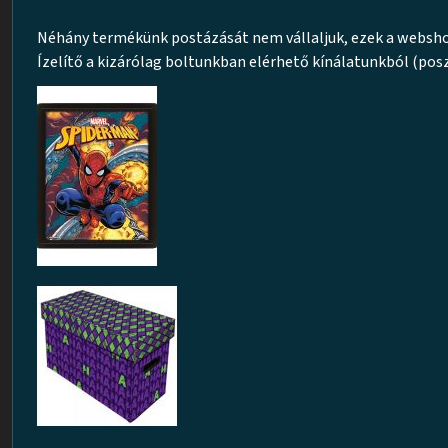
Néhány termékünk postázását nem vállaljuk, ezek a webshop
Ízelítő a kizárólag boltunkban elérhető kínálatunkból (pos