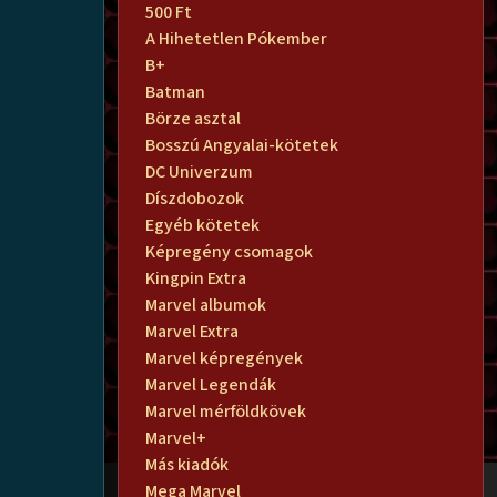
500 Ft
A Hihetetlen Pókember
B+
Batman
Börze asztal
Bosszú Angyalai-kötetek
DC Univerzum
Díszdobozok
Egyéb kötetek
Képregény csomagok
Kingpin Extra
Marvel albumok
Marvel Extra
Marvel képregények
Marvel Legendák
Marvel mérföldkövek
Marvel+
Más kiadók
Mega Marvel