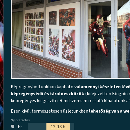
Képregényboltunkban kapható
valamennyi készleten lév
képregényvédő és tárolóeszközök
(kifejezetten Kingpin 
képregényes kiegészítő. Rendszeresen frissülő kínálatunk 
Ezen kívül természetesen üzletünkben
lehetőség van a we
Nyitvatartás
H:
13-18 h