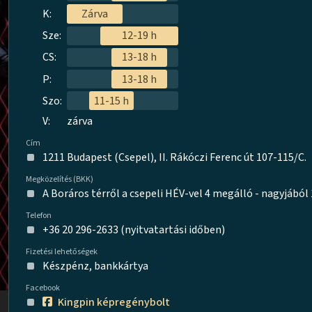
K:
Zárva
Sze:
12-19 h
CS:
13-18 h
P:
13-18 h
Szo:
11-15 h
V:
zárva
Cím
1211 Budapest (Csepel), II. Rákóczi Ferenc út 107-115/C.
Megközelítés (BKK)
A Boráros térről a csepeli HÉV-vel 4 megálló - nagyjábó
Telefon
+36 20 296-2633 (nyitvatartási időben)
Fizetési lehetőségek
Készpénz, bankkártya
Facebook
Kingpin képregénybolt