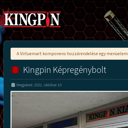
A Virtuemart komponens hozzárendelése egy menüele
Kingpin Képregénybolt
Megjelent: 2021. október 10