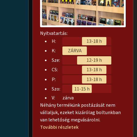
Nyitvatartás:
H:
13-18 h
K:
ZÁRVA
Sze:
12-19 h
CS:
13-18 h
P:
13-18 h
Szo:
11-15 h
V:
zárva
Néhány termékünk postázását nem
vállaljuk, ezeket kizárólag boltunkban
van lehetőség megvásárolni.
További részletek