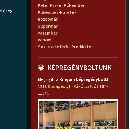
Peter Parker Pókember
etőség.
Pókember-kötetek
Rozsomák
Superman
Vasember
Venom
Y az utolsó férfi - Prédikátor
KÉPREGÉNYBOLTUNK
Megnyílt a
Kingpin képregénybolt
!
1211 Budapest, II. Rákóczi F. út 107-
115/C