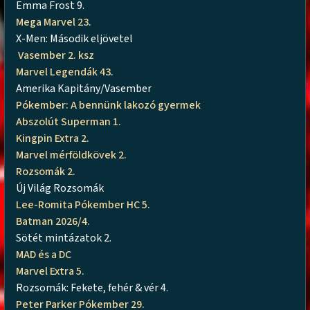
Emma Frost 9.
Mega Marvel 23.
X-Men: Második eljövetel
Vasember 2. ksz
Marvel Legendák 43.
Amerika Kapitány/Vasember
Pókember: A bennünk lakozó gyermek
Abszolút Superman 1.
Kingpin Extra 2.
Marvel mérföldkövek 2.
Rozsomák 2.
Új Világ Rozsomák
Lee-Romita Pókember HC 5.
Batman 2026/4.
Sötét mintázatok 2.
MAD és a DC
Marvel Extra 5.
Rozsomák: Fekete, fehér & vér 4.
Peter Parker Pókember 29.