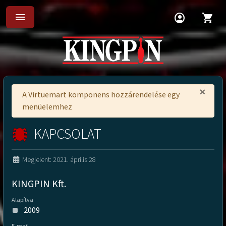
menu
account_circle
shopping_cart
×
A Virtuemart komponens hozzárendelése egy
menüelemhez
KAPCSOLAT
Megjelent: 2021. április 28
KINGPIN Kft.
Alapítva
2009