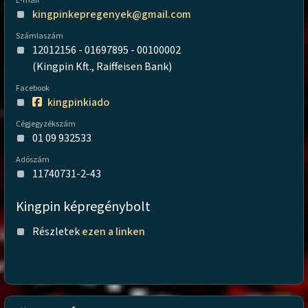
E-mail
kingpinkepregenyek@gmail.com
Számlaszám
12012156 - 01697895 - 00100002
(Kingpin Kft., Raiffeisen Bank)
Facebook
kingpinkiado
Cégjegyzékszám
01 09 932533
Adószám
11740731-2-43
Kingpin képregénybolt
Részletek
ezen a linken