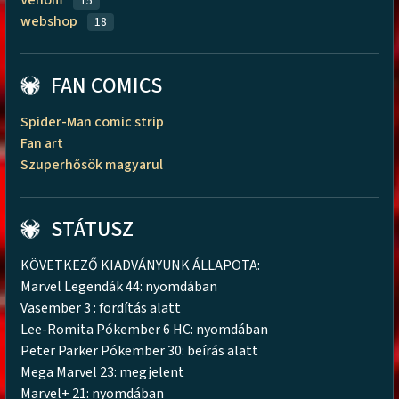
15
webshop
18
FAN COMICS
Spider-Man comic strip
Fan art
Szuperhősök magyarul
STÁTUSZ
KÖVETKEZŐ KIADVÁNYUNK ÁLLAPOTA:
Marvel Legendák 44: nyomdában
Vasember 3 : fordítás alatt
Lee-Romita Pókember 6 HC: nyomdában
Peter Parker Pókember 30: beírás alatt
Mega Marvel 23: megjelent
Marvel+ 21: nyomdában