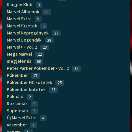
Kingpin Klub
3
Marvel Albumok
11
Marvel Extra
5
Marvel füzetek
5
Marvel képregények
27
Marvel Legendák
28
Marvel+ - Vol. 2
23
Mega Marvel
22
megjelenés
68
Peter Parker Pókember - Vol. 2
35
Pókember
78
Pókember HC kötetek
25
Pókember kötetek
27
Pókháló
2
Rozsomák
9
Superman
5
Új Marvel Extra
4
Vasember
1
Venom