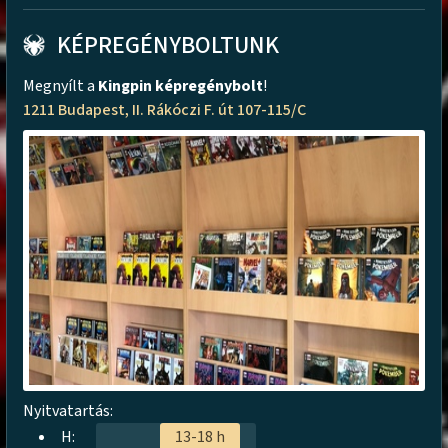
KÉPREGÉNYBOLTUNK
Megnyílt a
Kingpin képregénybolt
!
1211 Budapest, II. Rákóczi F. út 107-115/C
Nyitvatartás:
H:
13-18 h