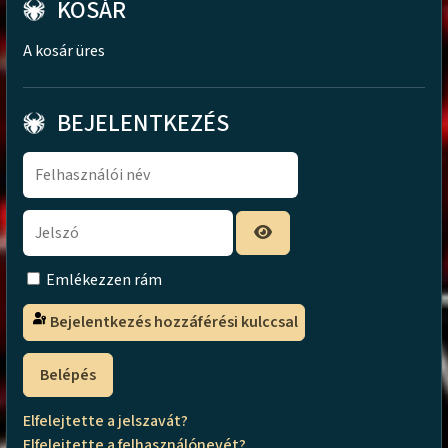
KOSÁR
A kosár üres
BEJELENTKEZÉS
Emlékezzen rám
Bejelentkezés hozzáférési kulccsal
Belépés
Elfelejtette a jelszavát?
Elfelejtette a felhasználónevét?