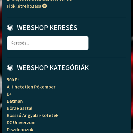
Fiók létrehozása
WEBSHOP KERESÉS
WEBSHOP KATEGÓRIÁK
500 Ft
A Hihetetlen Pókember
B+
Batman
Börze asztal
Bosszú Angyalai-kötetek
DC Univerzum
Díszdobozok