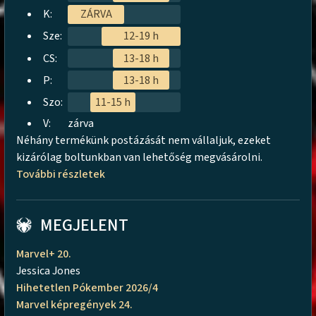
K:
ZÁRVA
Sze:
12-19 h
CS:
13-18 h
P:
13-18 h
Szo:
11-15 h
V:
zárva
Néhány termékünk postázását nem vállaljuk, ezeket
kizárólag boltunkban van lehetőség megvásárolni.
További részletek
MEGJELENT
Marvel+ 20.
Jessica Jones
Hihetetlen Pókember 2026/4
Marvel képregények 24.