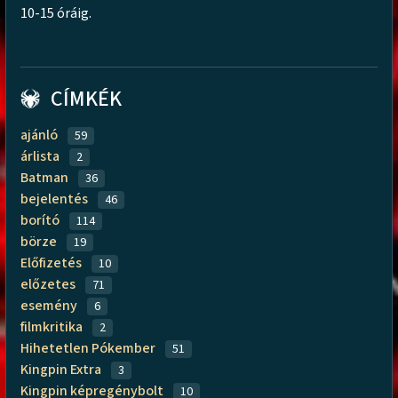
10-15 óráig.
CÍMKÉK
ajánló
59
árlista
2
Batman
36
bejelentés
46
borító
114
börze
19
Előfizetés
10
előzetes
71
esemény
6
filmkritika
2
Hihetetlen Pókember
51
Kingpin Extra
3
Kingpin képregénybolt
10