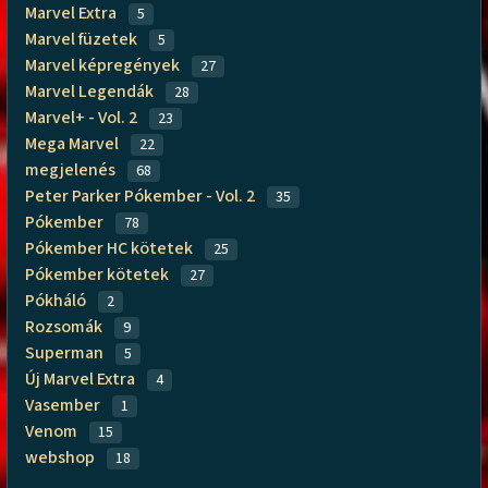
Marvel Extra
5
Marvel füzetek
5
Marvel képregények
27
Marvel Legendák
28
Marvel+ - Vol. 2
23
Mega Marvel
22
megjelenés
68
Peter Parker Pókember - Vol. 2
35
Pókember
78
Pókember HC kötetek
25
Pókember kötetek
27
Pókháló
2
Rozsomák
9
Superman
5
Új Marvel Extra
4
Vasember
1
Venom
15
webshop
18