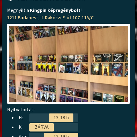
Megnyílt a
Kingpin képregénybolt
!
1211 Budapest, II. Rákóczi F. út 107-115/C
Nyitvatartás:
H:
13-18 h
K:
ZÁRVA
Sze:
12-19 h