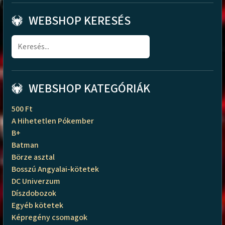
WEBSHOP KERESÉS
WEBSHOP KATEGÓRIÁK
500 Ft
A Hihetetlen Pókember
B+
Batman
Börze asztal
Bosszú Angyalai-kötetek
DC Univerzum
Díszdobozok
Egyéb kötetek
Képregény csomagok