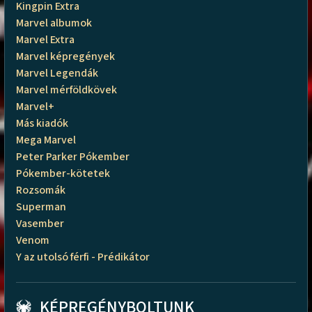
Kingpin Extra
Marvel albumok
Marvel Extra
Marvel képregények
Marvel Legendák
Marvel mérföldkövek
Marvel+
Más kiadók
Mega Marvel
Peter Parker Pókember
Pókember-kötetek
Rozsomák
Superman
Vasember
Venom
Y az utolsó férfi - Prédikátor
KÉPREGÉNYBOLTUNK