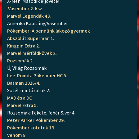
X-Men: Második eljövetel
Vasember 2. ksz
Marvel Legendák 43.
Amerika Kapitány/Vasember
Pókember: A bennünk lakozó gyermek
Abszolút Superman 1.
Kingpin Extra 2.
Marvel mérföldkövek 2.
Rozsomák 2.
Új Világ Rozsomák
Lee-Romita Pókember HC 5.
Batman 2026/4.
Sötét mintázatok 2.
MAD és a DC
Marvel Extra 5.
Rozsomák: Fekete, fehér & vér 4.
Peter Parker Pókember 29.
Pókember kötetek 13.
Venom 8.