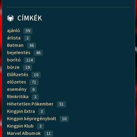
CÍMKÉK
ajánló
59
árlista
2
Batman
36
bejelentés
46
borító
114
börze
19
Előfizetés
10
előzetes
71
esemény
6
filmkritika
2
Hihetetlen Pókember
51
Kingpin Extra
3
Kingpin képregénybolt
10
Kingpin Klub
3
Marvel Albumok
11