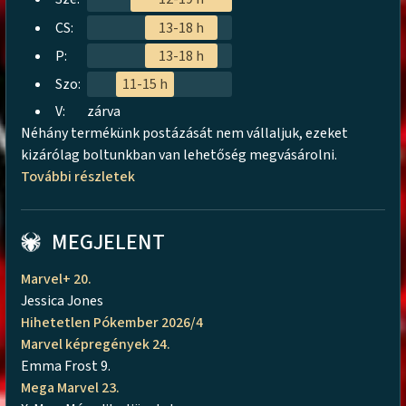
CS:
13-18 h
P:
13-18 h
Szo:
11-15 h
V:
zárva
Néhány termékünk postázását nem vállaljuk, ezeket
kizárólag boltunkban van lehetőség megvásárolni.
További részletek
MEGJELENT
Marvel+ 20.
Jessica Jones
Hihetetlen Pókember 2026/4
Marvel képregények 24.
Emma Frost 9.
Mega Marvel 23.