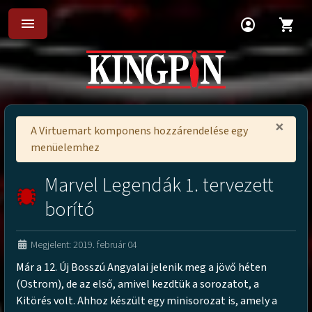
menu
account_circle
shopping_cart
×
A Virtuemart komponens hozzárendelése egy
menüelemhez
Marvel Legendák 1. tervezett
borító
Megjelent: 2019. február 04
Már a 12. Új Bosszú Angyalai jelenik meg a jövő héten
(Ostrom), de az első, amivel kezdtük a sorozatot, a
Kitörés volt. Ahhoz készült egy minisorozat is, amely a