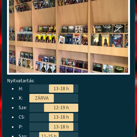
Nyitvatartás:
H:
13-18 h
K:
ZÁRVA
Sze:
12-19 h
CS:
13-18 h
P:
13-18 h
Szo:
11-15 h