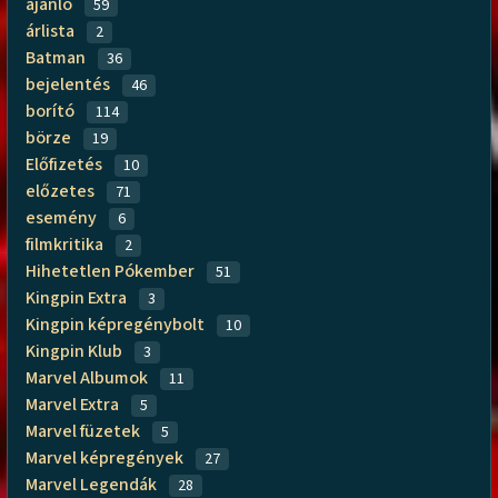
ajánló
59
árlista
2
Batman
36
bejelentés
46
borító
114
börze
19
Előfizetés
10
előzetes
71
esemény
6
filmkritika
2
Hihetetlen Pókember
51
Kingpin Extra
3
Kingpin képregénybolt
10
Kingpin Klub
3
Marvel Albumok
11
Marvel Extra
5
Marvel füzetek
5
Marvel képregények
27
Marvel Legendák
28