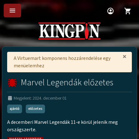
menu
account_circle
shopping_cart
×
A Virtuemart komponens hozzárendelése egy
menüelemhez
Marvel Legendák előzetes
Megjelent: 2024. december 01
ajánló
előzetes
A decemberi Marvel Legendák 11-e körül jelenik meg
országszerte.