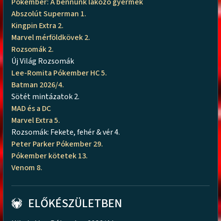
Pókember: A bennünk lakozó gyermek
Abszolút Superman 1.
Kingpin Extra 2.
Marvel mérföldkövek 2.
Rozsomák 2.
Új Világ Rozsomák
Lee-Romita Pókember HC 5.
Batman 2026/4.
Sötét mintázatok 2.
MAD és a DC
Marvel Extra 5.
Rozsomák: Fekete, fehér & vér 4.
Peter Parker Pókember 29.
Pókember kötetek 13.
Venom 8.
ELŐKÉSZÜLETBEN