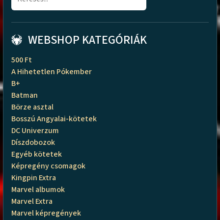
WEBSHOP KATEGÓRIÁK
500 Ft
A Hihetetlen Pókember
B+
Batman
Börze asztal
Bosszú Angyalai-kötetek
DC Univerzum
Díszdobozok
Egyéb kötetek
Képregény csomagok
Kingpin Extra
Marvel albumok
Marvel Extra
Marvel képregények