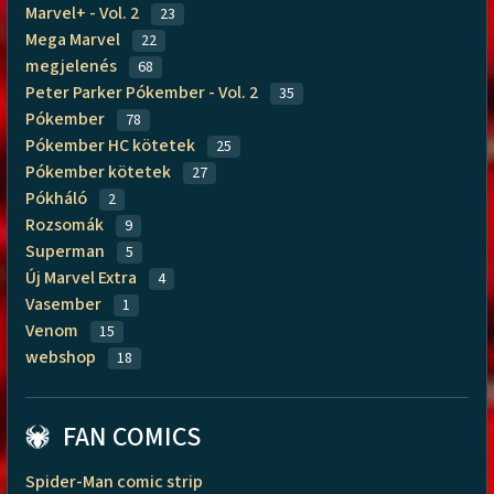
Marvel+ - Vol. 2
23
Mega Marvel
22
megjelenés
68
Peter Parker Pókember - Vol. 2
35
Pókember
78
Pókember HC kötetek
25
Pókember kötetek
27
Pókháló
2
Rozsomák
9
Superman
5
Új Marvel Extra
4
Vasember
1
Venom
15
webshop
18
FAN COMICS
Spider-Man comic strip