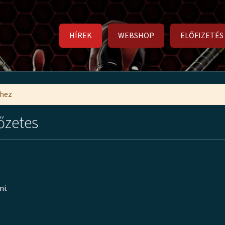
HÍREK
WEBSHOP
ELŐFIZETÉS
mhez
őzetes
ni.