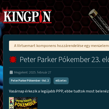
A Virtuemart komponens hozzárendelése egy menüele
Peter Parker Pókember 23. el
Megjelent: 2025. február 27
Peter Parker Pókember - Vol. 2
előzetes
Vasárnap érkezik a legújabb PPP, ebbe tudtok most belenéz