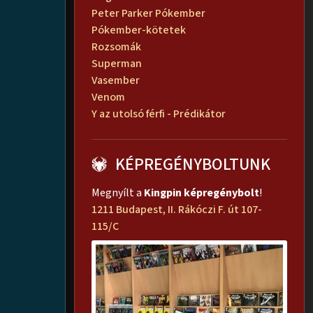
Peter Parker Pókember
Pókember-kötetek
Rozsomák
Superman
Vasember
Venom
Y az utolsó férfi - Prédikátor
KÉPREGÉNYBOLTUNK
Megnyílt a
Kingpin képregénybolt
!
1211 Budapest, II. Rákóczi F. út 107-
115/C