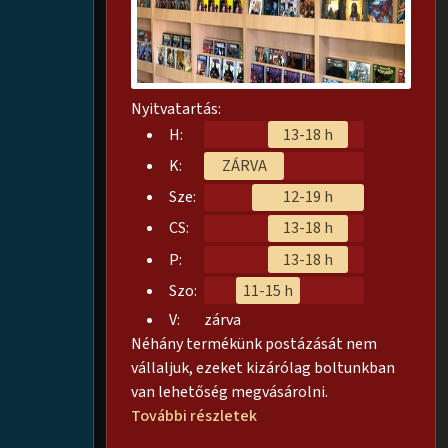
Nyitvatartás:
H:
13-18 h
K:
ZÁRVA
Sze:
12-19 h
CS:
13-18 h
P:
13-18 h
Szo:
11-15 h
V:
zárva
Néhány termékünk postázását nem
vállaljuk, ezeket kizárólag boltunkban
van lehetőség megvásárolni.
További részletek