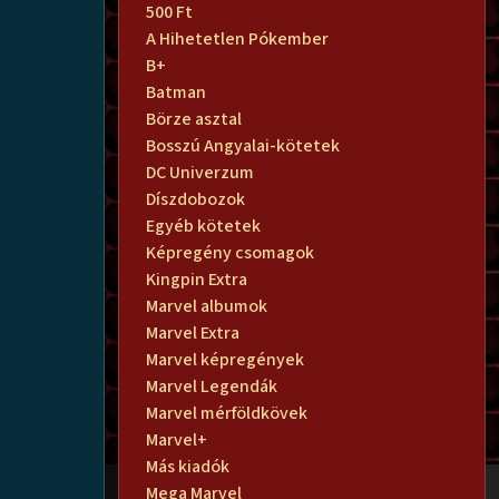
500 Ft
A Hihetetlen Pókember
B+
Batman
Börze asztal
Bosszú Angyalai-kötetek
DC Univerzum
Díszdobozok
Egyéb kötetek
Képregény csomagok
Kingpin Extra
Marvel albumok
Marvel Extra
Marvel képregények
Marvel Legendák
Marvel mérföldkövek
Marvel+
Más kiadók
Mega Marvel