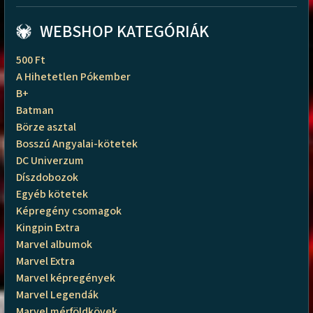
WEBSHOP KATEGÓRIÁK
500 Ft
A Hihetetlen Pókember
B+
Batman
Börze asztal
Bosszú Angyalai-kötetek
DC Univerzum
Díszdobozok
Egyéb kötetek
Képregény csomagok
Kingpin Extra
Marvel albumok
Marvel Extra
Marvel képregények
Marvel Legendák
Marvel mérföldkövek