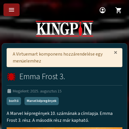
menu
account_circle
shopping_cart
×
A Virtuemart komponens hozzárendelése egy
menüelemhez
Emma Frost 3.
Megjelent: 2025. augusztus 15
borító
Marvel képregények
A Marvel képregények 10. számának a címlapja. Emma
Frost 3. rész. A második rész már kapható.