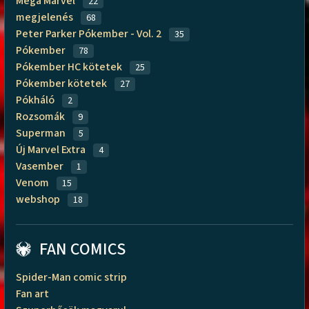
Mega Marvel
22
megjelenés
68
Peter Parker Pókember - Vol. 2
35
Pókember
78
Pókember HC kötetek
25
Pókember kötetek
27
Pókháló
2
Rozsomák
9
Superman
5
Új Marvel Extra
4
Vasember
1
Venom
15
webshop
18
FAN COMICS
Spider-Man comic strip
Fan art