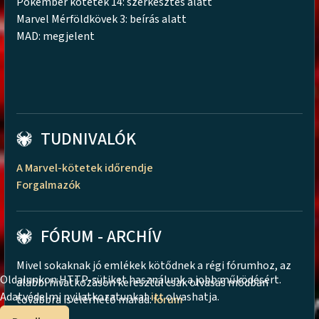
Pókember kötetek 14: szerkesztés alatt
Marvel Mérföldkövek 3: beírás alatt
MAD: megjelent
TUDNIVALÓK
A Marvel-kötetek időrendje
Forgalmazók
FÓRUM - ARCHÍV
Mivel sokaknak jó emlékek kötődnek a régi fórumhoz, az
Oldalunkon HTTP-sütiket használunk a jobb működésért.
alábbi hivatkozáson keresztül csak olvasás módban
Adatvédelmi nyilatkozatunkat
itt
olvashatja.
továbbra is elérhető marad:
fórum