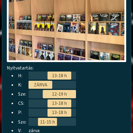
Nyitvatartás:
H:
13-18 h
K:
ZÁRVA
Sze:
12-19 h
CS:
13-18 h
P:
13-18 h
Szo:
11-15 h
V:
zárva