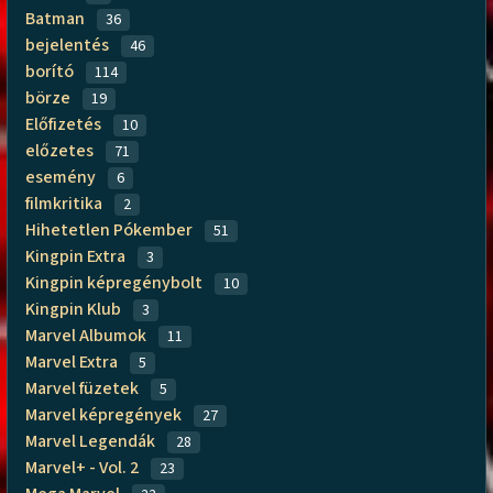
Batman
36
bejelentés
46
borító
114
börze
19
Előfizetés
10
előzetes
71
esemény
6
filmkritika
2
Hihetetlen Pókember
51
Kingpin Extra
3
Kingpin képregénybolt
10
Kingpin Klub
3
Marvel Albumok
11
Marvel Extra
5
Marvel füzetek
5
Marvel képregények
27
Marvel Legendák
28
Marvel+ - Vol. 2
23