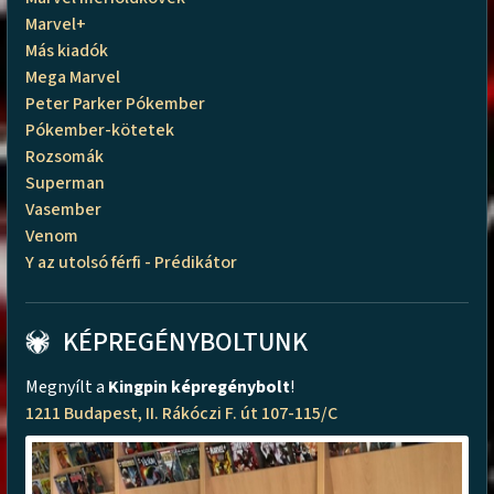
Marvel+
Más kiadók
Mega Marvel
Peter Parker Pókember
Pókember-kötetek
Rozsomák
Superman
Vasember
Venom
Y az utolsó férfi - Prédikátor
KÉPREGÉNYBOLTUNK
Megnyílt a
Kingpin képregénybolt
!
1211 Budapest, II. Rákóczi F. út 107-115/C