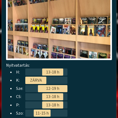
Nyitvatartás:
H:
13-18 h
K:
ZÁRVA
Sze:
12-19 h
CS:
13-18 h
P:
13-18 h
Szo:
11-15 h