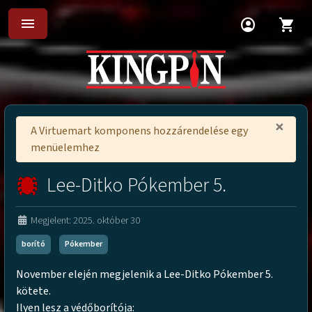
menu
account_circle
shopping_cart
×
A Virtuemart komponens hozzárendelése egy
menüelemhez
Lee-Ditko Pókember 5.
Megjelent: 2025. október 30
borító
Pókember
November elején megjelenik a Lee-Ditko Pókember 5.
kötete.
Ilyen lesz a védőborítója: