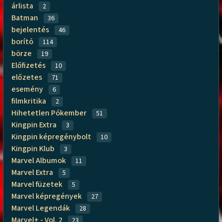
árlista
2
Batman
36
bejelentés
46
borító
114
börze
19
Előfizetés
10
előzetes
71
esemény
6
filmkritika
2
Hihetetlen Pókember
51
Kingpin Extra
3
Kingpin képregénybolt
10
Kingpin Klub
3
Marvel Albumok
11
Marvel Extra
5
Marvel füzetek
5
Marvel képregények
27
Marvel Legendák
28
Marvel+ - Vol. 2
23