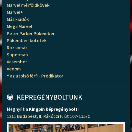
Marvel mérföldkövek
Marvel+
Más kiadók
Mega Marvel
Peter Parker Pókember
Pókember-kötetek
Rozsomák
Superman
Vasember
Venom
Y az utolsó férfi - Prédikátor
KÉPREGÉNYBOLTUNK
Megnyílt a
Kingpin képregénybolt
!
1211 Budapest, II. Rákóczi F. út 107-115/C