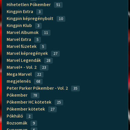
Hihetetlen Pókember
51
Kingpin Extra
3
Kingpin képregénybolt
10
Kingpin Klub
3
Marvel Albumok
11
Marvel Extra
5
Marvel füzetek
5
Marvel képregények
27
Marvel Legendák
28
Marvel+ - Vol. 2
23
Mega Marvel
22
megjelenés
68
Peter Parker Pókember - Vol. 2
35
Pókember
78
Pókember HC kötetek
25
Pókember kötetek
27
Pókháló
2
Rozsomák
9
Superman