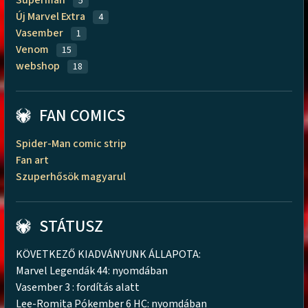
5
Új Marvel Extra
4
Vasember
1
Venom
15
webshop
18
FAN COMICS
Spider-Man comic strip
Fan art
Szuperhősök magyarul
STÁTUSZ
KÖVETKEZŐ KIADVÁNYUNK ÁLLAPOTA:
Marvel Legendák 44: nyomdában
Vasember 3 : fordítás alatt
Lee-Romita Pókember 6 HC: nyomdában