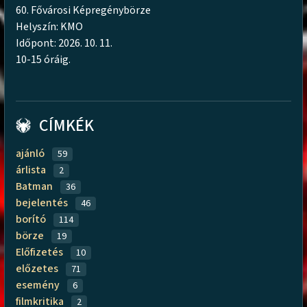
60. Fővárosi Képregénybörze
Helyszín: KMO
Időpont: 2026. 10. 11.
10-15 óráig.
CÍMKÉK
ajánló
59
árlista
2
Batman
36
bejelentés
46
borító
114
börze
19
Előfizetés
10
előzetes
71
esemény
6
filmkritika
2