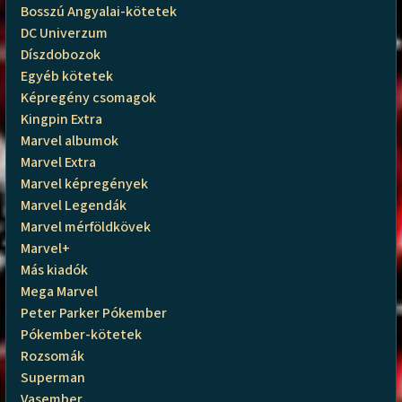
Bosszú Angyalai-kötetek
DC Univerzum
Díszdobozok
Egyéb kötetek
Képregény csomagok
Kingpin Extra
Marvel albumok
Marvel Extra
Marvel képregények
Marvel Legendák
Marvel mérföldkövek
Marvel+
Más kiadók
Mega Marvel
Peter Parker Pókember
Pókember-kötetek
Rozsomák
Superman
Vasember