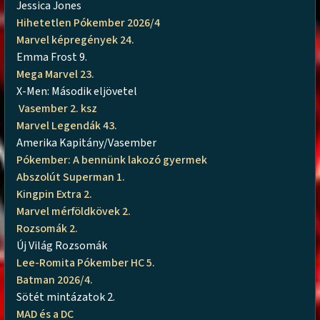
Jessica Jones
Hihetetlen Pókember 2026/4
Marvel képregények 24.
Emma Frost 9.
Mega Marvel 23.
X-Men: Második eljövetel
Vasember 2. ksz
Marvel Legendák 43.
Amerika Kapitány/Vasember
Pókember: A bennünk lakozó gyermek
Abszolút Superman 1.
Kingpin Extra 2.
Marvel mérföldkövek 2.
Rozsomák 2.
Új Világ Rozsomák
Lee-Romita Pókember HC 5.
Batman 2026/4.
Sötét mintázatok 2.
MAD és a DC