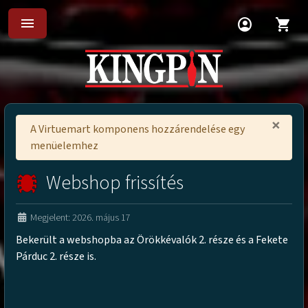
menu
account_circle
shopping_cart
×
A Virtuemart komponens hozzárendelése egy
menüelemhez
Webshop frissítés
Megjelent: 2026. május 17
Bekerült a webshopba az Örökkévalók 2. része és a Fekete
Párduc 2. része is.