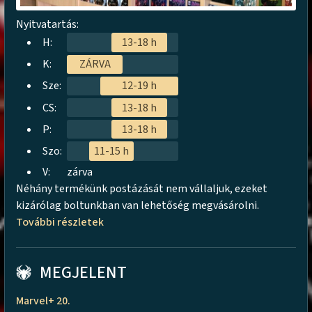
Nyitvatartás:
H:
13-18 h
K:
ZÁRVA
Sze:
12-19 h
CS:
13-18 h
P:
13-18 h
Szo:
11-15 h
V:
zárva
Néhány termékünk postázását nem vállaljuk, ezeket
kizárólag boltunkban van lehetőség megvásárolni.
További részletek
MEGJELENT
Marvel+ 20.