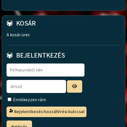
KOSÁR
A kosár üres
BEJELENTKEZÉS
Emlékezzen rám
Bejelentkezés hozzáférési kulccsal
Belépés