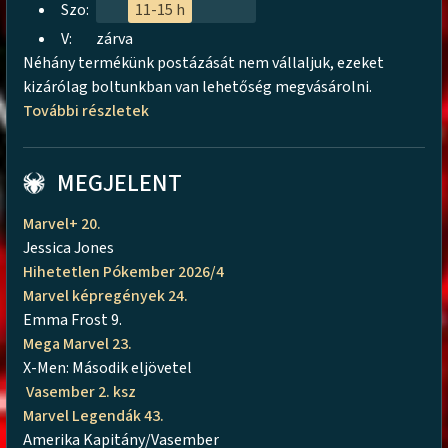
Szo:
11-15 h
V:
zárva
Néhány termékünk postázását nem vállaljuk, ezeket
kizárólag boltunkban van lehetőség megvásárolni.
További részletek
MEGJELENT
Marvel+ 20.
Jessica Jones
Hihetetlen Pókember 2026/4
Marvel képregények 24.
Emma Frost 9.
Mega Marvel 23.
X-Men: Második eljövetel
Vasember 2. ksz
Marvel Legendák 43.
Amerika Kapitány/Vasember