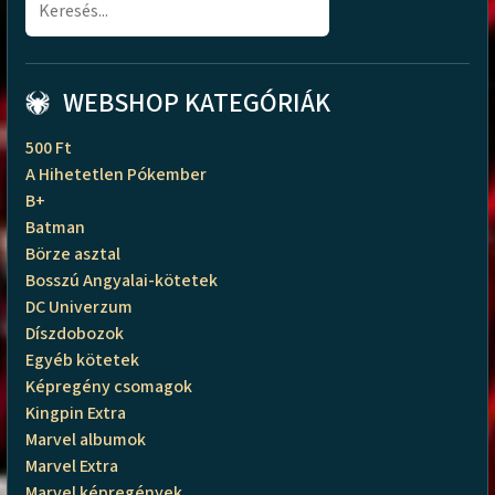
WEBSHOP KATEGÓRIÁK
500 Ft
A Hihetetlen Pókember
B+
Batman
Börze asztal
Bosszú Angyalai-kötetek
DC Univerzum
Díszdobozok
Egyéb kötetek
Képregény csomagok
Kingpin Extra
Marvel albumok
Marvel Extra
Marvel képregények