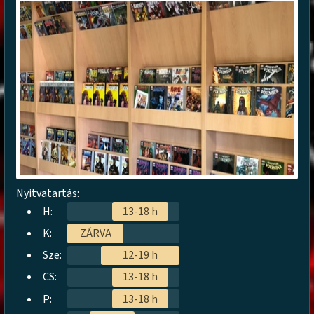
Nyitvatartás:
H:
13-18 h
K:
ZÁRVA
Sze:
12-19 h
CS:
13-18 h
P:
13-18 h