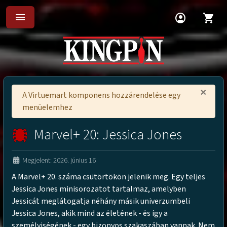
menu
account_circle
shopping_cart
×
A Virtuemart komponens hozzárendelése egy
menüelemhez
Marvel+ 20: Jessica Jones
Megjelent: 2026. június 16
A Marvel+ 20. száma csütörtökön jelenik meg. Egy teljes
Jessica Jones minisorozatot tartalmaz, amelyben
Jessicát meglátogatja néhány másik univerzumbeli
Jessica Jones, akik mind az életének - és így a
személyiségének - egy bizonyos szakaszában vannak. Nem