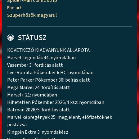
Spider-Man comic strip
Fan art
Szuperhősök magyarul
STÁTUSZ
KÖVETKEZŐ KIADVÁNYUNK ÁLLAPOTA:
Marvel Legendák 44: nyomdában
Vasember 3 : fordítás alatt
Lee-Romita Pókember 6 HC: nyomdában
Peter Parker Pókember 30: beírás alatt
Mega Marvel 24: fordítás alatt
Marvel+ 21: nyomdában
Hihetetlen Pókember 2026/4 ksz: nyomdában
Batman 2026/5: fordítás alatt
Marvel képregények 25: megjelent, előfizetőknek
postázva
Kingpin Extra 3: nyomdakész