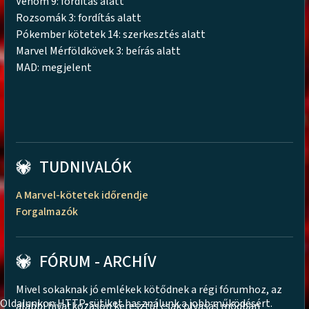
Venom 9: fordítás alatt
Rozsomák 3: fordítás alatt
Pókember kötetek 14: szerkesztés alatt
Marvel Mérföldkövek 3: beírás alatt
MAD: megjelent
TUDNIVALÓK
A Marvel-kötetek időrendje
Forgalmazók
FÓRUM - ARCHÍV
Mivel sokaknak jó emlékek kötődnek a régi fórumhoz, az
Oldalunkon HTTP-sütiket használunk a jobb működésért.
alábbi hivatkozáson keresztül csak olvasás módban