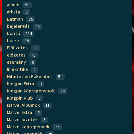
ajánló
59
árlista
2
Batman
36
bejelentés
46
borító
114
börze
19
Előfizetés
10
előzetes
71
esemény
6
filmkritika
2
Hihetetlen Pókember
51
Kingpin Extra
3
Kingpin képregénybolt
10
Kingpin Klub
3
Marvel Albumok
11
Marvel Extra
5
Marvel füzetek
5
Marvel képregények
27