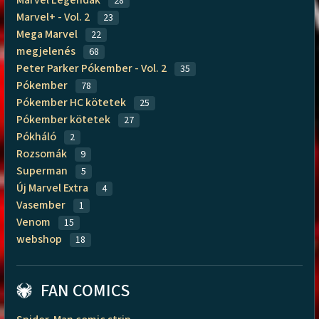
Marvel Legendák
28
Marvel+ - Vol. 2
23
Mega Marvel
22
megjelenés
68
Peter Parker Pókember - Vol. 2
35
Pókember
78
Pókember HC kötetek
25
Pókember kötetek
27
Pókháló
2
Rozsomák
9
Superman
5
Új Marvel Extra
4
Vasember
1
Venom
15
webshop
18
FAN COMICS