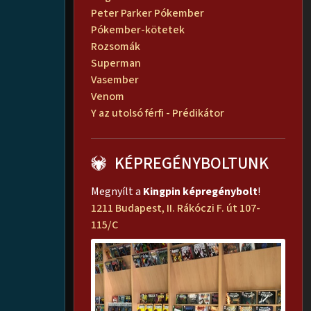
Peter Parker Pókember
Pókember-kötetek
Rozsomák
Superman
Vasember
Venom
Y az utolsó férfi - Prédikátor
KÉPREGÉNYBOLTUNK
Megnyílt a
Kingpin képregénybolt
!
1211 Budapest, II. Rákóczi F. út 107-
115/C