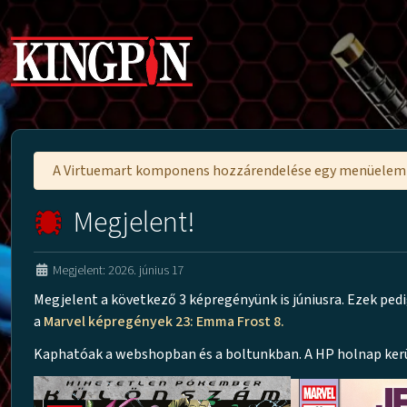
A Virtuemart komponens hozzárendelése egy menüele
Megjelent!
Megjelent: 2026. június 17
Megjelent a következő 3 képregényünk is júniusra. Ezek ped
a
Marvel képregények 23: Emma Frost 8.
Kaphatóak a webshopban és a boltunkban. A HP holnap ker