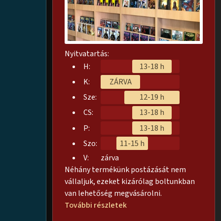
Nyitvatartás:
H:
13-18 h
K:
ZÁRVA
Sze:
12-19 h
CS:
13-18 h
P:
13-18 h
Szo:
11-15 h
V:
zárva
Néhány termékünk postázását nem
vállaljuk, ezeket kizárólag boltunkban
van lehetőség megvásárolni.
További részletek