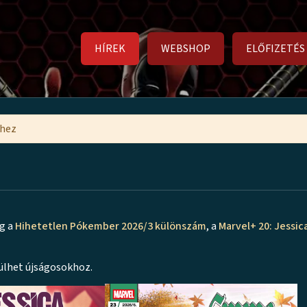
HÍREK
WEBSHOP
ELŐFIZETÉS
mhez
ig a
Hihetetlen Pókember 2026/3 különszám
, a
Marvel+ 20: Jessic
ülhet újságosokhoz.