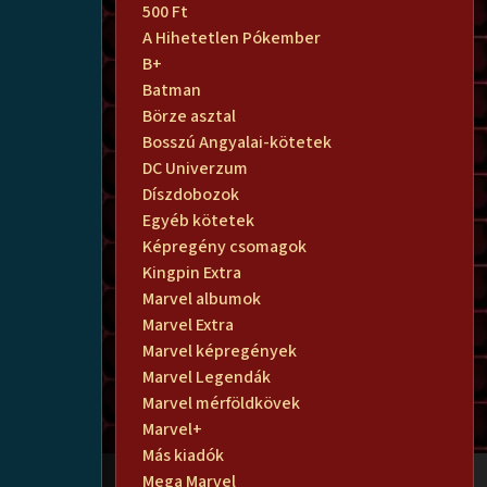
500 Ft
A Hihetetlen Pókember
B+
Batman
Börze asztal
Bosszú Angyalai-kötetek
DC Univerzum
Díszdobozok
Egyéb kötetek
Képregény csomagok
Kingpin Extra
Marvel albumok
Marvel Extra
Marvel képregények
Marvel Legendák
Marvel mérföldkövek
Marvel+
Más kiadók
Mega Marvel