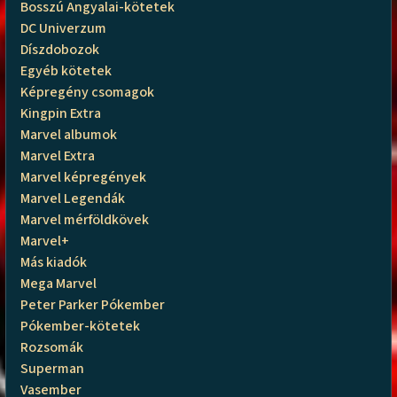
Bosszú Angyalai-kötetek
DC Univerzum
Díszdobozok
Egyéb kötetek
Képregény csomagok
Kingpin Extra
Marvel albumok
Marvel Extra
Marvel képregények
Marvel Legendák
Marvel mérföldkövek
Marvel+
Más kiadók
Mega Marvel
Peter Parker Pókember
Pókember-kötetek
Rozsomák
Superman
Vasember