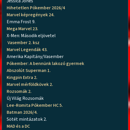
Jessica Jones
Hihetetlen Pókember 2026/4
Marvel képregények 24.
Emma Frost 9.
Mega Marvel 23.
X-Men: Második eljövetel
Vasember 2. ksz
Marvel Legendák 43.
Amerika Kapitány/Vasember
Pókember: A bennünk lakozó gyermek
Abszolút Superman 1.
Kingpin Extra 2.
Marvel mérföldkövek 2.
Rozsomák 2.
Új Világ Rozsomák
Lee-Romita Pókember HC 5.
Batman 2026/4.
Sötét mintázatok 2.
MAD és a DC