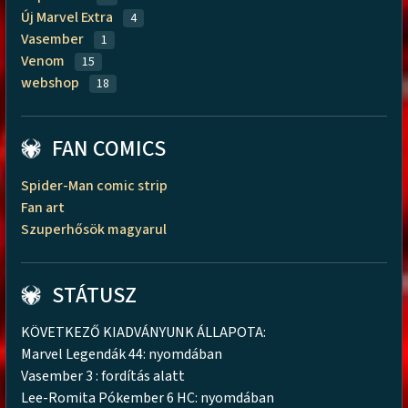
Új Marvel Extra
4
Vasember
1
Venom
15
webshop
18
FAN COMICS
Spider-Man comic strip
Fan art
Szuperhősök magyarul
STÁTUSZ
KÖVETKEZŐ KIADVÁNYUNK ÁLLAPOTA:
Marvel Legendák 44: nyomdában
Vasember 3 : fordítás alatt
Lee-Romita Pókember 6 HC: nyomdában