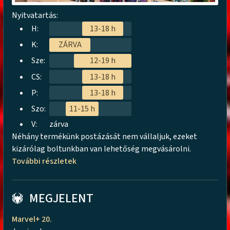
Nyitvatartás:
H:
13-18 h
K:
ZÁRVA
Sze:
12-19 h
CS:
13-18 h
P:
13-18 h
Szo:
11-15 h
V:
zárva
Néhány termékünk postázását nem vállaljuk, ezeket
kizárólag boltunkban van lehetőség megvásárolni.
További részletek
MEGJELENT
Marvel+ 20.