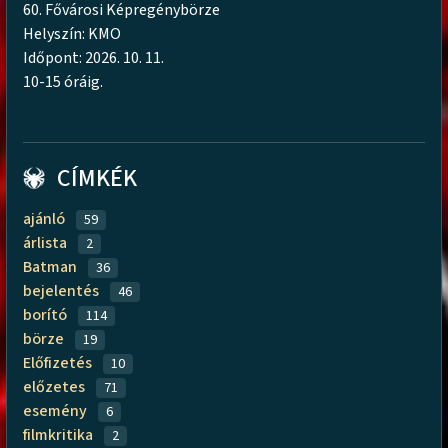
60. Fővárosi Képregénybörze
Helyszín: KMO
Időpont: 2026. 10. 11.
10-15 óráig.
CÍMKÉK
ajánló
59
árlista
2
Batman
36
bejelentés
46
borító
114
börze
19
Előfizetés
10
előzetes
71
esemény
6
filmkritika
2