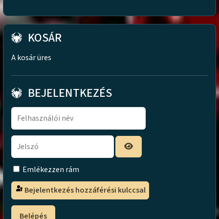
KOSÁR
A kosár üres
BEJELENTKEZÉS
Emlékezzen rám
Bejelentkezés hozzáférési kulccsal
Belépés