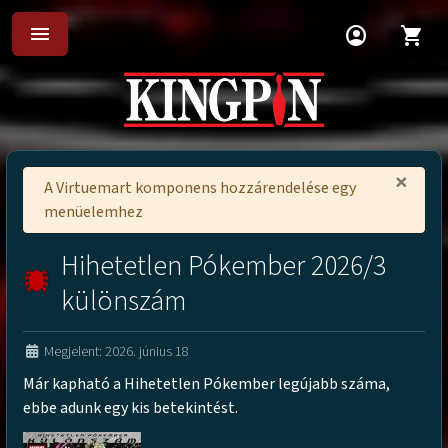
menu
account_circle
shopping_cart
×
A Virtuemart komponens hozzárendelése egy
menüelemhez
Hihetetlen Pókember 2026/3
különszám
Megjelent: 2026. június 18
Már kapható a Hihetetlen Pókember legújabb száma,
ebbe adunk egy kis betekintést.