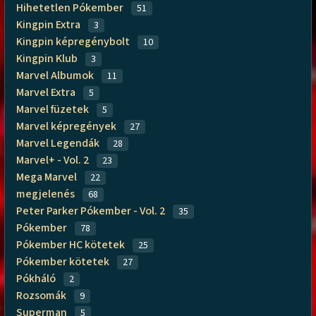
Hihetetlen Pókember
51
Kingpin Extra
3
Kingpin képregénybolt
10
Kingpin Klub
3
Marvel Albumok
11
Marvel Extra
5
Marvel füzetek
5
Marvel képregények
27
Marvel Legendák
28
Marvel+ - Vol. 2
23
Mega Marvel
22
megjelenés
68
Peter Parker Pókember - Vol. 2
35
Pókember
78
Pókember HC kötetek
25
Pókember kötetek
27
Pókháló
2
Rozsomák
9
Superman
5