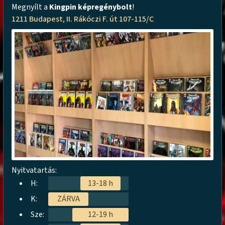
Megnyílt a
Kingpin képregénybolt
!
1211 Budapest, II. Rákóczi F. út 107-115/C
Nyitvatartás:
H:
13-18 h
K:
ZÁRVA
Sze:
12-19 h