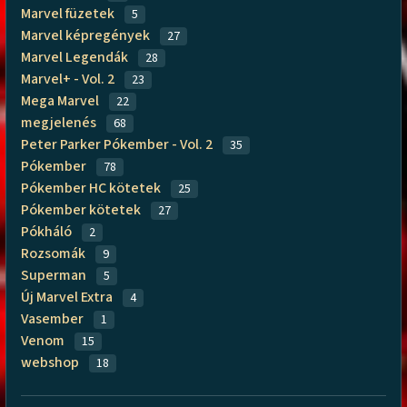
Marvel füzetek
5
Marvel képregények
27
Marvel Legendák
28
Marvel+ - Vol. 2
23
Mega Marvel
22
megjelenés
68
Peter Parker Pókember - Vol. 2
35
Pókember
78
Pókember HC kötetek
25
Pókember kötetek
27
Pókháló
2
Rozsomák
9
Superman
5
Új Marvel Extra
4
Vasember
1
Venom
15
webshop
18