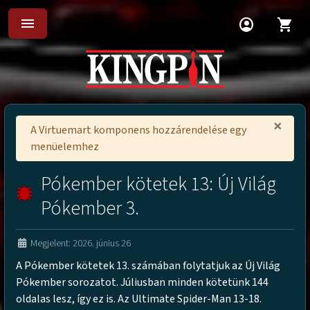
menu
account_circle
shopping_cart
×
A Virtuemart komponens hozzárendelése egy
menüelemhez
Pókember kötetek 13: Új Világ
Pókember 3.
Megjelent: 2026. június 26
A Pókember kötetek 13. számában folytatjuk az Új Világ
Pókember sorozatot. Júliusban minden kötetünk 144
oldalas lesz, így ez is. Az Ultimate Spider-Man 13-18.