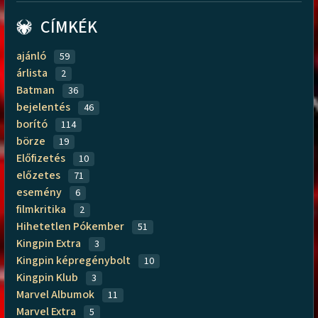
CÍMKÉK
ajánló
59
árlista
2
Batman
36
bejelentés
46
borító
114
börze
19
Előfizetés
10
előzetes
71
esemény
6
filmkritika
2
Hihetetlen Pókember
51
Kingpin Extra
3
Kingpin képregénybolt
10
Kingpin Klub
3
Marvel Albumok
11
Marvel Extra
5