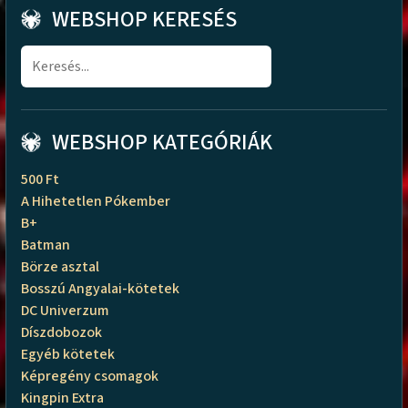
WEBSHOP KERESÉS
WEBSHOP KATEGÓRIÁK
500 Ft
A Hihetetlen Pókember
B+
Batman
Börze asztal
Bosszú Angyalai-kötetek
DC Univerzum
Díszdobozok
Egyéb kötetek
Képregény csomagok
Kingpin Extra