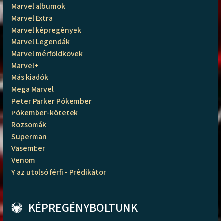
Marvel albumok
Marvel Extra
Marvel képregények
Marvel Legendák
Marvel mérföldkövek
Marvel+
Más kiadók
Mega Marvel
Peter Parker Pókember
Pókember-kötetek
Rozsomák
Superman
Vasember
Venom
Y az utolsó férfi - Prédikátor
KÉPREGÉNYBOLTUNK