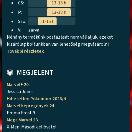
CS:
13-18 h
P:
13-18 h
Szo:
11-15 h
V:
zárva
Néhány termékünk postázását nem vállaljuk, ezeket
kizárólag boltunkban van lehetőség megvásárolni.
További részletek
MEGJELENT
Marvel+ 20.
Jessica Jones
Hihetetlen Pókember 2026/4
Marvel képregények 24.
Emma Frost 9.
Mega Marvel 23.
X-Men: Második eljövetel