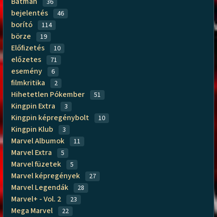
Batman
36
bejelentés
46
borító
114
börze
19
Előfizetés
10
előzetes
71
esemény
6
filmkritika
2
Hihetetlen Pókember
51
Kingpin Extra
3
Kingpin képregénybolt
10
Kingpin Klub
3
Marvel Albumok
11
Marvel Extra
5
Marvel füzetek
5
Marvel képregények
27
Marvel Legendák
28
Marvel+ - Vol. 2
23
Mega Marvel
22