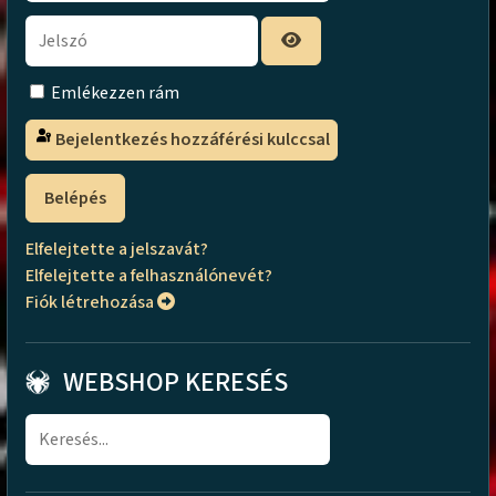
Emlékezzen rám
Bejelentkezés hozzáférési kulccsal
Belépés
Elfelejtette a jelszavát?
Elfelejtette a felhasználónevét?
Fiók létrehozása
WEBSHOP KERESÉS