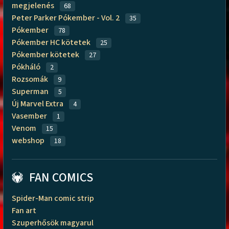
megjelenés
68
Peter Parker Pókember - Vol. 2
35
Pókember
78
Pókember HC kötetek
25
Pókember kötetek
27
Pókháló
2
Rozsomák
9
Superman
5
Új Marvel Extra
4
Vasember
1
Venom
15
webshop
18
FAN COMICS
Spider-Man comic strip
Fan art
Szuperhősök magyarul