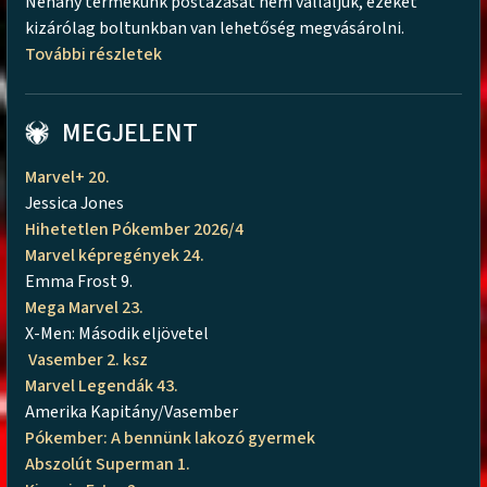
Néhány termékünk postázását nem vállaljuk, ezeket
kizárólag boltunkban van lehetőség megvásárolni.
További részletek
MEGJELENT
Marvel+ 20.
Jessica Jones
Hihetetlen Pókember 2026/4
Marvel képregények 24.
Emma Frost 9.
Mega Marvel 23.
X-Men: Második eljövetel
Vasember 2. ksz
Marvel Legendák 43.
Amerika Kapitány/Vasember
Pókember: A bennünk lakozó gyermek
Abszolút Superman 1.