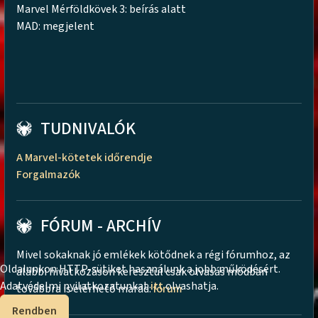
Marvel Mérföldkövek 3: beírás alatt
MAD: megjelent
TUDNIVALÓK
A Marvel-kötetek időrendje
Forgalmazók
FÓRUM - ARCHÍV
Mivel sokaknak jó emlékek kötődnek a régi fórumhoz, az
Oldalunkon HTTP-sütiket használunk a jobb működésért.
alábbi hivatkozáson keresztül csak olvasás módban
Adatvédelmi nyilatkozatunkat
itt
olvashatja.
továbbra is elérhető marad:
fórum
Rendben