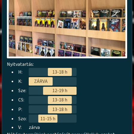
Nyitvatartás:
H:
13-18 h
K:
ZÁRVA
Sze:
12-19 h
CS:
13-18 h
P:
13-18 h
Szo:
11-15 h
V:
zárva