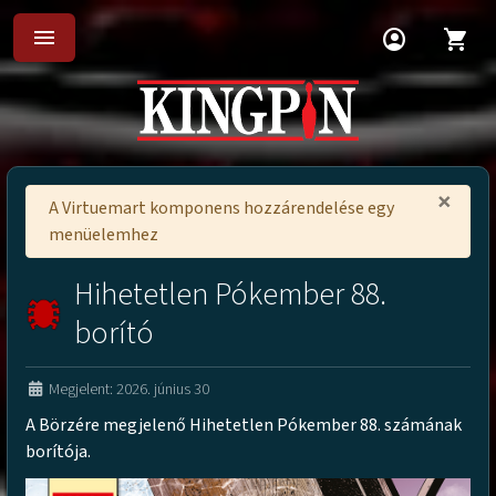
menu
account_circle
shopping_cart
×
A Virtuemart komponens hozzárendelése egy
menüelemhez
Hihetetlen Pókember 88.
borító
Megjelent: 2026. június 30
A Börzére megjelenő Hihetetlen Pókember 88. számának
borítója.