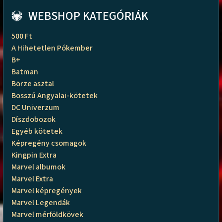
WEBSHOP KATEGÓRIÁK
500 Ft
A Hihetetlen Pókember
B+
Batman
Börze asztal
Bosszú Angyalai-kötetek
DC Univerzum
Díszdobozok
Egyéb kötetek
Képregény csomagok
Kingpin Extra
Marvel albumok
Marvel Extra
Marvel képregények
Marvel Legendák
Marvel mérföldkövek