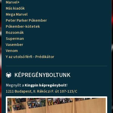
Marvel+
Más kiadók
Mega Marvel
Peter Parker Pókember
Pókember-kötetek
Rozsomák
Superman
Vasember
Venom
Y az utolsó férfi - Prédikátor
KÉPREGÉNYBOLTUNK
Megnyílt a
Kingpin képregénybolt
!
1211 Budapest, II. Rákóczi F. út 107-115/C