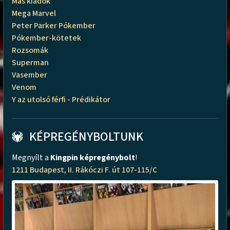
Más kiadók
Mega Marvel
Peter Parker Pókember
Pókember-kötetek
Rozsomák
Superman
Vasember
Venom
Y az utolsó férfi - Prédikátor
KÉPREGÉNYBOLTUNK
Megnyílt a
Kingpin képregénybolt
!
1211 Budapest, II. Rákóczi F. út 107-115/C