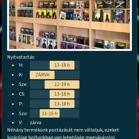
Nyitvatartás:
H:
13-18 h
K:
ZÁRVA
Sze:
12-19 h
CS:
13-18 h
P:
13-18 h
Szo:
11-15 h
V:
zárva
Néhány termékünk postázását nem vállaljuk, ezeket
kizárólag boltunkban van lehetőség megvásárolni.