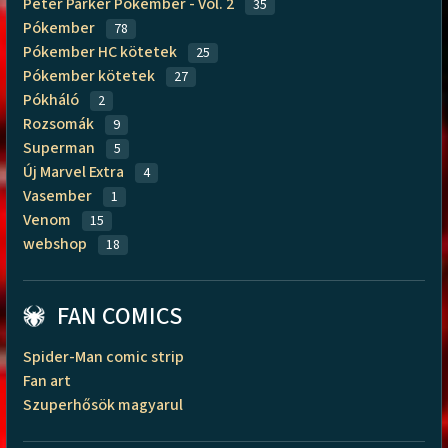
Peter Parker Pókember - Vol. 2
35
Pókember
78
Pókember HC kötetek
25
Pókember kötetek
27
Pókháló
2
Rozsomák
9
Superman
5
Új Marvel Extra
4
Vasember
1
Venom
15
webshop
18
FAN COMICS
Spider-Man comic strip
Fan art
Szuperhősök magyarul