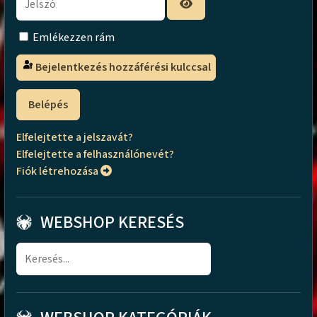
Emlékezzen rám
Bejelentkezés hozzáférési kulccsal
Belépés
Elfelejtette a jelszavát?
Elfelejtette a felhasználónevét?
Fiók létrehozása
WEBSHOP KERESÉS