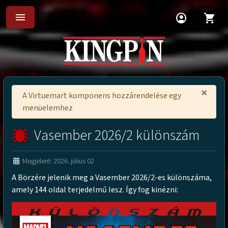
menu
account_circle
shopping_cart
×
A Virtuemart komponens hozzárendelése egy
menüelemhez
Vasember 2026/2 különszám
Megjelent: 2026. július 02
A Börzére jelenik meg a Vasember 2026/2-es különszáma,
amely 144 oldal terjedelmű lesz. Így fog kinézni: