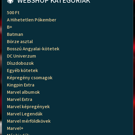
WEBSHOP KATEGÓRIÁK
500 Ft
A Hihetetlen Pókember
B+
Batman
Börze asztal
Bosszú Angyalai-kötetek
DC Univerzum
Díszdobozok
Egyéb kötetek
Képregény csomagok
Kingpin Extra
Marvel albumok
Marvel Extra
Marvel képregények
Marvel Legendák
Marvel mérföldkövek
Marvel+