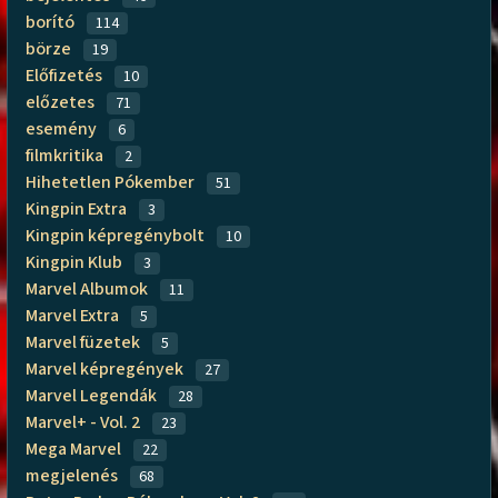
borító
114
börze
19
Előfizetés
10
előzetes
71
esemény
6
filmkritika
2
Hihetetlen Pókember
51
Kingpin Extra
3
Kingpin képregénybolt
10
Kingpin Klub
3
Marvel Albumok
11
Marvel Extra
5
Marvel füzetek
5
Marvel képregények
27
Marvel Legendák
28
Marvel+ - Vol. 2
23
Mega Marvel
22
megjelenés
68