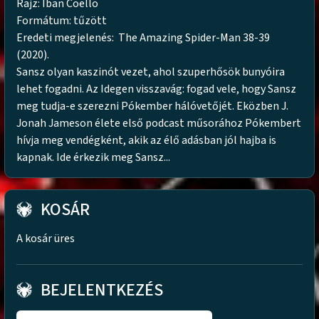
Rajz: Iban Coello
Formátum: tűzött
Eredeti megjelenés: The Amazing Spider-Man 38-39
(2020).
Sansz olyan kaszinót vezet, ahol szuperhősök bunyóira
lehet fogadni. Az Idegen visszavág: fogad vele, hogy Sansz
meg tudja-e szerezni Pókember hálóvetőjét. Eközben J.
Jonah Jameson élete első podcast műsorához Pókembert
hívja meg vendégként, akik az élő adásban jól hajba is
kapnak. Ide érkezik meg Sansz...
KOSÁR
A kosár üres
BEJELENTKEZÉS