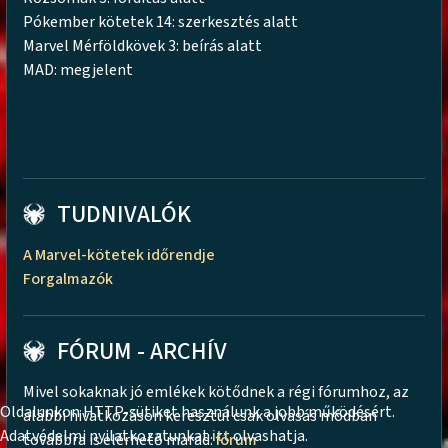
Pókember kötetek 14: szerkesztés alatt
Marvel Mérföldkövek 3: beírás alatt
MAD: megjelent
TUDNIVALÓK
A Marvel-kötetek időrendje
Forgalmazók
FÓRUM - ARCHÍV
Mivel sokaknak jó emlékek kötődnek a régi fórumhoz, az
Oldalunkon HTTP-sütiket használunk a jobb működésért.
alábbi hivatkozáson keresztül csak olvasás módban
Adatvédelmi nyilatkozatunkat
itt
olvashatja.
továbbra is elérhető marad:
fórum