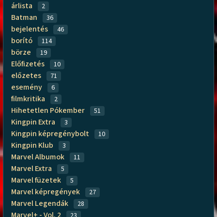
árlista
2
Batman
36
bejelentés
46
borító
114
börze
19
Előfizetés
10
előzetes
71
esemény
6
filmkritika
2
Hihetetlen Pókember
51
Kingpin Extra
3
Kingpin képregénybolt
10
Kingpin Klub
3
Marvel Albumok
11
Marvel Extra
5
Marvel füzetek
5
Marvel képregények
27
Marvel Legendák
28
Marvel+ - Vol. 2
23