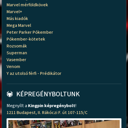
Marvel mérföldkövek
Marvel+
Más kiadók
Mega Marvel
Peter Parker Pókember
Pókember-kötetek
Rozsomák
Superman
Vasember
Venom
Y az utolsó férfi - Prédikátor
KÉPREGÉNYBOLTUNK
Megnyílt a
Kingpin képregénybolt
!
1211 Budapest, II. Rákóczi F. út 107-115/C