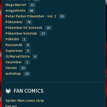
Mega Marvel
22
megjelenés
68
Peter Parker Pókember - Vol. 2
35
Pókember
78
Pókember HC kötetek
25
Pókember kötetek
27
Pókháló
2
Rozsomák
9
Superman
5
Új Marvel Extra
4
Vasember
1
Venom
15
webshop
18
FAN COMICS
Spider-Man comic strip
Fan art