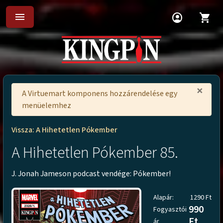
menu
account_circle
shopping_cart
×
A Virtuemart komponens hozzárendelése egy
menüelemhez
Vissza: A Hihetetlen Pókember
A Hihetetlen Pókember 85.
J. Jonah Jameson podcast vendége: Pókember!
Alapár:
1290 Ft
990
Fogyasztói
Ft
ár