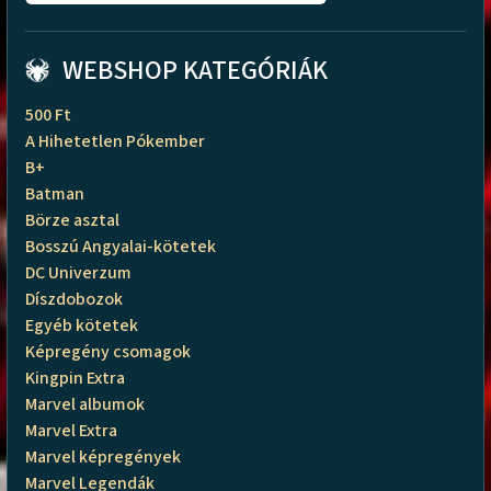
WEBSHOP KATEGÓRIÁK
500 Ft
A Hihetetlen Pókember
B+
Batman
Börze asztal
Bosszú Angyalai-kötetek
DC Univerzum
Díszdobozok
Egyéb kötetek
Képregény csomagok
Kingpin Extra
Marvel albumok
Marvel Extra
Marvel képregények
Marvel Legendák