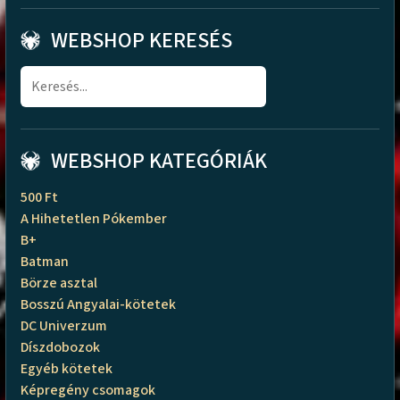
WEBSHOP KERESÉS
WEBSHOP KATEGÓRIÁK
500 Ft
A Hihetetlen Pókember
B+
Batman
Börze asztal
Bosszú Angyalai-kötetek
DC Univerzum
Díszdobozok
Egyéb kötetek
Képregény csomagok