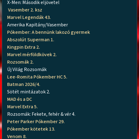
X-Men: Második eljövetel
Vasember 2. ksz
Marvel Legendák 43.
Amerika Kapitány/Vasember
Pókember: A bennünk lakozó gyermek
Abszolút Superman 1.
Kingpin Extra 2.
Marvel mérföldkövek 2.
Rozsomák 2.
Új Világ Rozsomák
Lee-Romita Pókember HC 5.
Batman 2026/4.
Sötét mintázatok 2.
MAD és a DC
Marvel Extra 5.
Rozsomák: Fekete, fehér & vér 4.
Peter Parker Pókember 29.
Pókember kötetek 13.
Venom 8.