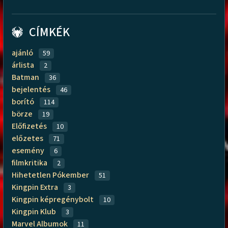
CÍMKÉK
ajánló
59
árlista
2
Batman
36
bejelentés
46
borító
114
börze
19
Előfizetés
10
előzetes
71
esemény
6
filmkritika
2
Hihetetlen Pókember
51
Kingpin Extra
3
Kingpin képregénybolt
10
Kingpin Klub
3
Marvel Albumok
11