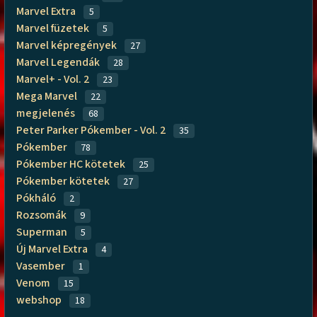
Marvel Extra
5
Marvel füzetek
5
Marvel képregények
27
Marvel Legendák
28
Marvel+ - Vol. 2
23
Mega Marvel
22
megjelenés
68
Peter Parker Pókember - Vol. 2
35
Pókember
78
Pókember HC kötetek
25
Pókember kötetek
27
Pókháló
2
Rozsomák
9
Superman
5
Új Marvel Extra
4
Vasember
1
Venom
15
webshop
18