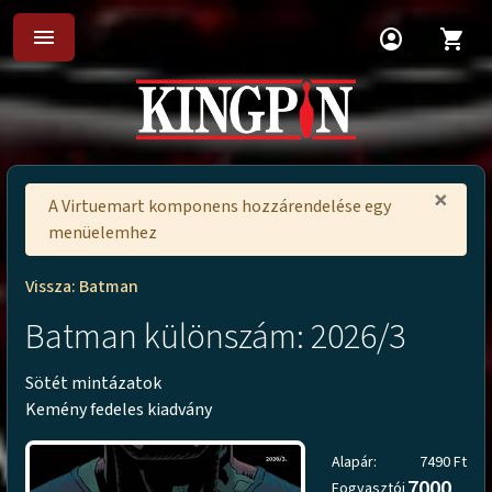
menu
account_circle
shopping_cart
×
A Virtuemart komponens hozzárendelése egy
menüelemhez
Vissza: Batman
Batman különszám: 2026/3
Sötét mintázatok
Kemény fedeles kiadvány
Alapár:
7490 Ft
7000
Fogyasztói