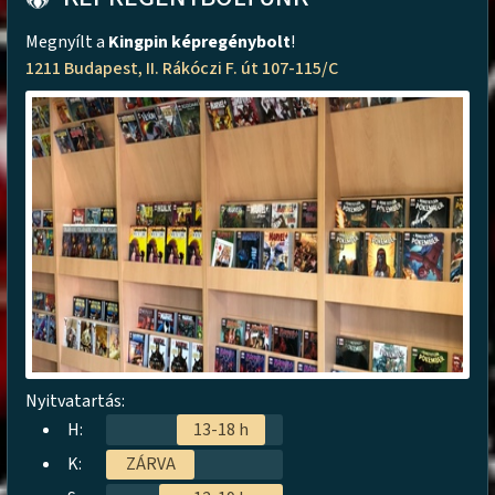
Megnyílt a
Kingpin képregénybolt
!
1211 Budapest, II. Rákóczi F. út 107-115/C
Nyitvatartás:
H:
13-18 h
K:
ZÁRVA