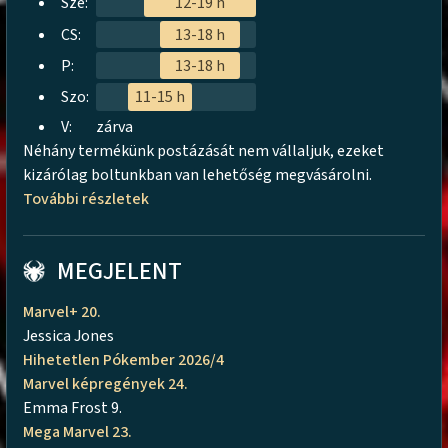
Sze:
12-19 h
CS:
13-18 h
P:
13-18 h
Szo:
11-15 h
V:
zárva
Néhány termékünk postázását nem vállaljuk, ezeket
kizárólag boltunkban van lehetőség megvásárolni.
További részletek
MEGJELENT
Marvel+ 20.
Jessica Jones
Hihetetlen Pókember 2026/4
Marvel képregények 24.
Emma Frost 9.
Mega Marvel 23.