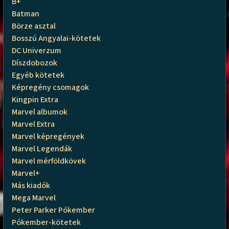
B+
Batman
Börze asztal
Bosszú Angyalai-kötetek
DC Univerzum
Díszdobozok
Egyéb kötetek
Képregény csomagok
Kingpin Extra
Marvel albumok
Marvel Extra
Marvel képregények
Marvel Legendák
Marvel mérföldkövek
Marvel+
Más kiadók
Mega Marvel
Peter Parker Pókember
Pókember-kötetek