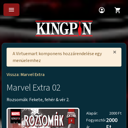
menu
account_circle
shopping_cart
×
A Virtuemart komponens hozzárendelése egy
menüelemhez
Vissza: Marvel Extra
Marvel Extra 02
Rozsomák: Fekete, fehér & vér 2.
Alapár:
2000 Ft
2000
Fogyasztói
Ft
ár