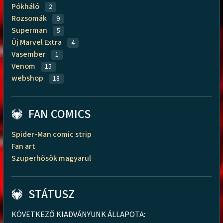
Pókháló
2
Rozsomák
9
Superman
5
Új Marvel Extra
4
Vasember
1
Venom
15
webshop
18
FAN COMICS
Spider-Man comic strip
Fan art
Szuperhősök magyarul
STÁTUSZ
KÖVETKEZŐ KIADVÁNYUNK ÁLLAPOTA: