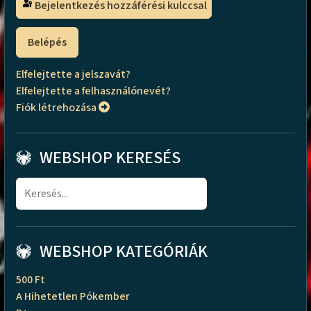
Bejelentkezés hozzáférési kulccsal
Belépés
Elfelejtette a jelszavát?
Elfelejtette a felhasználónevét?
Fiók létrehozása
WEBSHOP KERESÉS
WEBSHOP KATEGÓRIÁK
500 Ft
A Hihetetlen Pókember