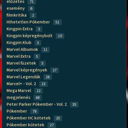
előzetes
71
esemény
6
filmkritika
2
Hihetetlen Pókember
51
Kingpin Extra
3
Kingpin képregénybolt
10
Kingpin Klub
3
Marvel Albumok
11
Marvel Extra
5
Marvel füzetek
5
Marvel képregények
27
Marvel Legendák
28
Marvel+ - Vol. 2
23
Mega Marvel
22
megjelenés
68
Peter Parker Pókember - Vol. 2
35
Pókember
78
Pókember HC kötetek
25
Pókember kötetek
27