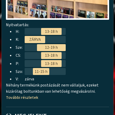
Nyitvatartás:
H:
13-18 h
K:
ZÁRVA
Sze:
12-19 h
CS:
13-18 h
P:
13-18 h
Szo:
11-15 h
V:
zárva
Néhány termékünk postázását nem vállaljuk, ezeket
kizárólag boltunkban van lehetőség megvásárolni.
További részletek