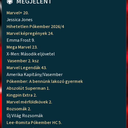
MEGJELENT
Marvel+ 20.
Jessica Jones
Hihetetlen Pókember 2026/4
Marvel képregények 24.
Emma Frost 9.
Mega Marvel 23.
X-Men: Második eljövetel
Vasember 2. ksz
Marvel Legendák 43.
Amerika Kapitány/Vasember
Pókember: A bennünk lakozó gyermek
Abszolút Superman 1.
Kingpin Extra 2.
Marvel mérföldkövek 2.
Rozsomák 2.
Új Világ Rozsomák
Lee-Romita Pókember HC 5.