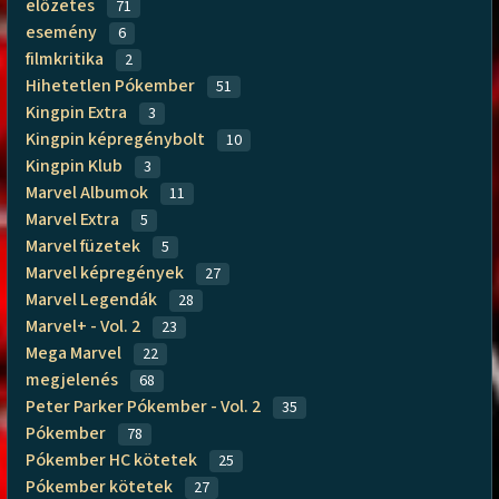
előzetes
71
esemény
6
filmkritika
2
Hihetetlen Pókember
51
Kingpin Extra
3
Kingpin képregénybolt
10
Kingpin Klub
3
Marvel Albumok
11
Marvel Extra
5
Marvel füzetek
5
Marvel képregények
27
Marvel Legendák
28
Marvel+ - Vol. 2
23
Mega Marvel
22
megjelenés
68
Peter Parker Pókember - Vol. 2
35
Pókember
78
Pókember HC kötetek
25
Pókember kötetek
27