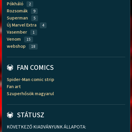
Pókháló
2
Rozsomák
9
Superman
5
Új Marvel Extra
4
Vasember
1
Venom
15
webshop
18
FAN COMICS
Spider-Man comic strip
Fan art
Szuperhősök magyarul
STÁTUSZ
KÖVETKEZŐ KIADVÁNYUNK ÁLLAPOTA: