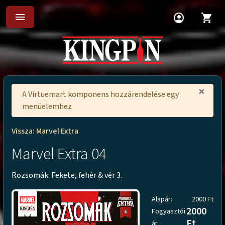
menu
account_circle
shopping_cart
×
A Virtuemart komponens hozzárendelése egy
menüelemhez
Vissza: Marvel Extra
Marvel Extra 04
Rozsomák: Fekete, fehér & vér 3.
Alapár:
2000 Ft
2000
Fogyasztói
Ft
ár