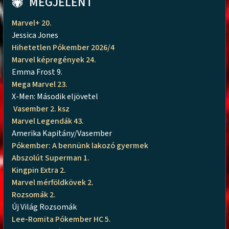
MEGJELENT
Marvel+ 20.
Jessica Jones
Hihetetlen Pókember 2026/4
Marvel képregények 24.
Emma Frost 9.
Mega Marvel 23.
X-Men: Második eljövetel
Vasember 2. ksz
Marvel Legendák 43.
Amerika Kapitány/Vasember
Pókember: A bennünk lakozó gyermek
Abszolút Superman 1.
Kingpin Extra 2.
Marvel mérföldkövek 2.
Rozsomák 2.
Új Világ Rozsomák
Lee-Romita Pókember HC 5.