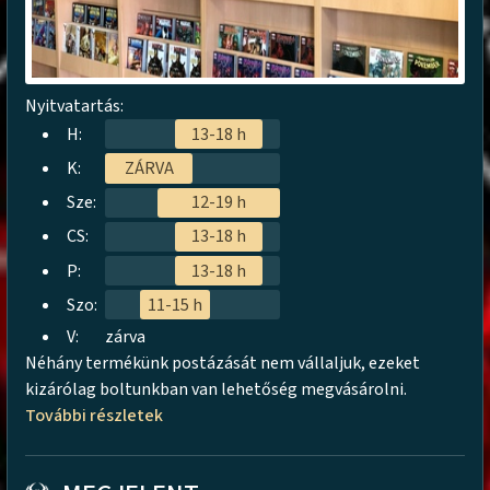
Nyitvatartás:
H:
13-18 h
K:
ZÁRVA
Sze:
12-19 h
CS:
13-18 h
P:
13-18 h
Szo:
11-15 h
V:
zárva
Néhány termékünk postázását nem vállaljuk, ezeket
kizárólag boltunkban van lehetőség megvásárolni.
További részletek