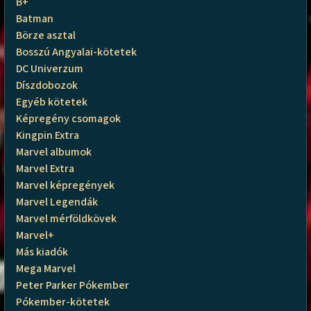
B+
Batman
Börze asztal
Bosszú Angyalai-kötetek
DC Univerzum
Díszdobozok
Egyéb kötetek
Képregény csomagok
Kingpin Extra
Marvel albumok
Marvel Extra
Marvel képregények
Marvel Legendák
Marvel mérföldkövek
Marvel+
Más kiadók
Mega Marvel
Peter Parker Pókember
Pókember-kötetek