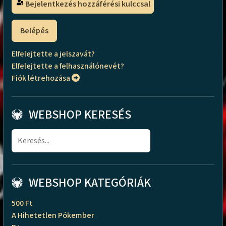
Bejelentkezés hozzáférési kulccsal
Belépés
Elfelejtette a jelszavát?
Elfelejtette a felhasználónevét?
Fiók létrehozása
WEBSHOP KERESÉS
WEBSHOP KATEGÓRIÁK
500 Ft
A Hihetetlen Pókember