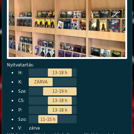
Nyitvatartás:
H:
13-18 h
K:
ZÁRVA
Sze:
12-19 h
CS:
13-18 h
P:
13-18 h
Szo:
11-15 h
V:
zárva