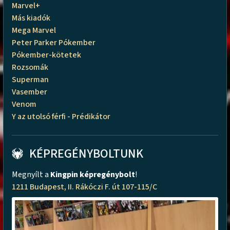
Marvel+
Más kiadók
Mega Marvel
Peter Parker Pókember
Pókember-kötetek
Rozsomák
Superman
Vasember
Venom
Y az utolsó férfi - Prédikátor
KÉPREGÉNYBOLTUNK
Megnyílt a
Kingpin képregénybolt
!
1211 Budapest, II. Rákóczi F. út 107-115/C