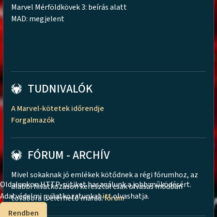
Marvel Mérföldkövek 3: beírás alatt
MAD: megjelent
TUDNIVALÓK
A Marvel-kötetek időrendje
Forgalmazók
FÓRUM - ARCHÍV
Mivel sokaknak jó emlékek kötődnek a régi fórumhoz, az
Oldalunkon HTTP-sütiket használunk a jobb működésért.
alábbi hivatkozáson keresztül csak olvasás módban
Adatvédelmi nyilatkozatunkat
itt
olvashatja.
továbbra is elérhető marad:
fórum
Rendben