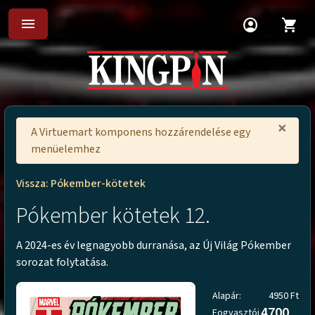
menu
account_circle
shopping_cart
×
A Virtuemart komponens hozzárendelése egy
menüelemhez
Vissza: Pókember-kötetek
Pókember kötetek 12.
A 2024-es év legnagyobb durranása, az Új Világ Pókember
sorozat folytatása.
Alapár:
4950 Ft
4700
Fogyasztói