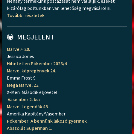
Néhány termékünk postázását nem vállaljuk, ezeket
kizárólag boltunkban van lehetőség megvásárolni.
További részletek
MEGJELENT
Marvel+ 20.
Jessica Jones
Hihetetlen Pókember 2026/4
Marvel képregények 24.
Emma Frost 9.
Mega Marvel 23.
X-Men: Második eljövetel
Vasember 2. ksz
Marvel Legendák 43.
Amerika Kapitány/Vasember
Pókember: A bennünk lakozó gyermek
Abszolút Superman 1.