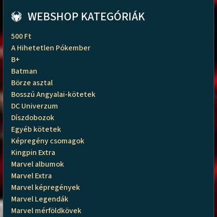
WEBSHOP KATEGÓRIÁK
500 Ft
A Hihetetlen Pókember
B+
Batman
Börze asztal
Bosszú Angyalai-kötetek
DC Univerzum
Díszdobozok
Egyéb kötetek
Képregény csomagok
Kingpin Extra
Marvel albumok
Marvel Extra
Marvel képregények
Marvel Legendák
Marvel mérföldkövek