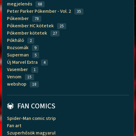
megjelenés
68
Peter Parker Pókember - Vol. 2
35
Pókember
78
Pókember HC kötetek
25
Pókember kötetek
27
Pókháló
2
Rozsomák
9
Superman
5
Új Marvel Extra
4
Vasember
1
Venom
15
webshop
18
FAN COMICS
Spider-Man comic strip
Fan art
Szuperhősök magyarul