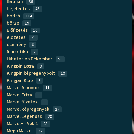
Batman
36
bejelentés
46
borító
114
börze
19
Előfizetés
10
előzetes
71
esemény
6
filmkritika
2
Hihetetlen Pókember
51
Kingpin Extra
3
Kingpin képregénybolt
10
Kingpin Klub
3
Marvel Albumok
11
Marvel Extra
5
Marvel füzetek
5
Marvel képregények
27
Marvel Legendák
28
Marvel+ - Vol. 2
23
Mega Marvel
22