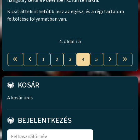
hangsúly kerül a Pókember körüli témákra.
Kicsit áttekinthetőbb lesz az egész, és a régi tartalom
feltöltése folyamatban van.
4. oldal / 5
1
2
3
4
5
KOSÁR
A kosár üres
BEJELENTKEZÉS