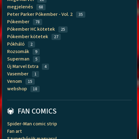
megjelenés
68
Peter Parker Pókember - Vol. 2
35
Pókember
78
Pókember HC kötetek
25
Pókember kötetek
27
Pókháló
2
Rozsomák
9
Superman
5
Új Marvel Extra
4
Vasember
1
Venom
15
webshop
18
FAN COMICS
Spider-Man comic strip
Fan art
Szuperhősök magyarul