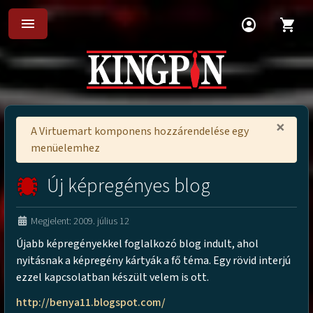
menu
account_circle
shopping_cart
×
A Virtuemart komponens hozzárendelése egy
menüelemhez
Új képregényes blog
Megjelent: 2009. július 12
Újabb képregényekkel foglalkozó blog indult, ahol
nyitásnak a képregény kártyák a fő téma. Egy rövid interjú
ezzel kapcsolatban készült velem is ott.
http://benya11.blogspot.com/