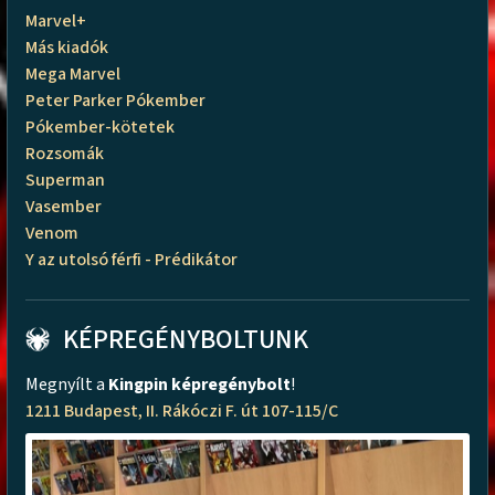
Marvel+
Más kiadók
Mega Marvel
Peter Parker Pókember
Pókember-kötetek
Rozsomák
Superman
Vasember
Venom
Y az utolsó férfi - Prédikátor
KÉPREGÉNYBOLTUNK
Megnyílt a
Kingpin képregénybolt
!
1211 Budapest, II. Rákóczi F. út 107-115/C