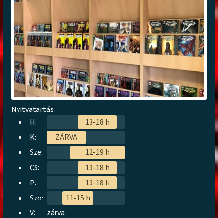
Nyitvatartás:
H:
13-18 h
K:
ZÁRVA
Sze:
12-19 h
CS:
13-18 h
P:
13-18 h
Szo:
11-15 h
V:
zárva