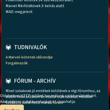
Marvel Mérföldkövek 3: beírás alatt
MAD: megjelent
TUDNIVALÓK
A Marvel-kötetek időrendje
Forgalmazók
FÓRUM - ARCHÍV
Mivel sokaknak jó emlékek kötődnek a régi fórumhoz, az
Oldalunkon HTTP-sütiket használunk a jobb működésért.
alábbi hivatkozáson keresztül csak olvasás módban
Adatvédelmi nyilatkozatunkat
itt
olvashatja.
továbbra is elérhető marad:
fórum