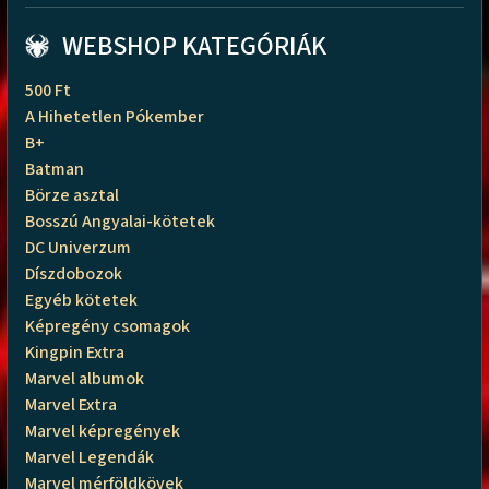
WEBSHOP KATEGÓRIÁK
500 Ft
A Hihetetlen Pókember
B+
Batman
Börze asztal
Bosszú Angyalai-kötetek
DC Univerzum
Díszdobozok
Egyéb kötetek
Képregény csomagok
Kingpin Extra
Marvel albumok
Marvel Extra
Marvel képregények
Marvel Legendák
Marvel mérföldkövek