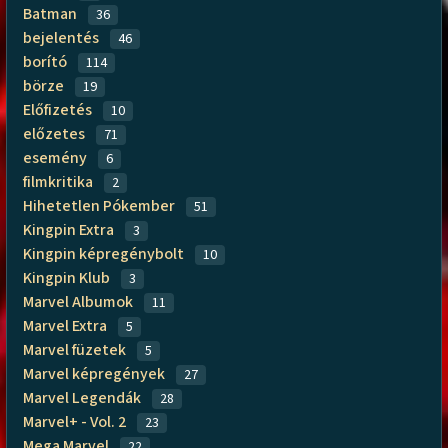
Batman
36
bejelentés
46
borító
114
börze
19
Előfizetés
10
előzetes
71
esemény
6
filmkritika
2
Hihetetlen Pókember
51
Kingpin Extra
3
Kingpin képregénybolt
10
Kingpin Klub
3
Marvel Albumok
11
Marvel Extra
5
Marvel füzetek
5
Marvel képregények
27
Marvel Legendák
28
Marvel+ - Vol. 2
23
Mega Marvel
22