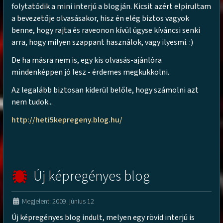
folytatódik a mini interjú a blogján. Kicsit azért elpirultam
a bevezetője olvasásakor, hisz én elég biztos vagyok
benne, hogy rajta és raveonon kívül úgyse kíváncsi senki
arra, hogy milyen szappant használok, vagy ilyesmi. :)
De ha másra nem is, egy kis olvasás-ajánlóra
mindenképpen jó lesz - érdemes megkukkolni.
Az legalább biztosan kiderül belőle, hogy számolni azt
nem tudok...
http://heti5kepregeny.blog.hu/
Új képregényes blog
Megjelent: 2009. június 12
Új képregényes blog indult, melyen egy rövid interjú is