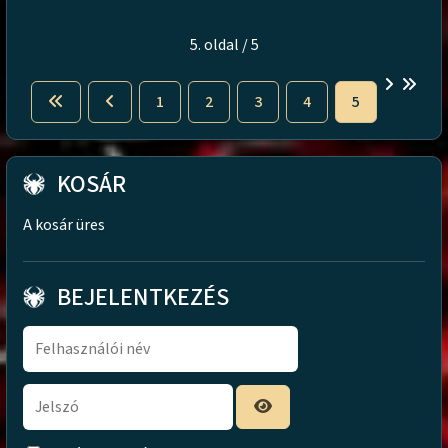
5. oldal / 5
1
2
3
4
5
KOSÁR
A kosár üres
BEJELENTKEZÉS