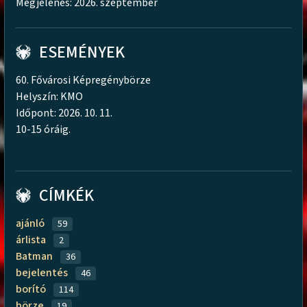
Megjelenés: 2026. szeptember
ESEMÉNYEK
60. Fővárosi Képregénybörze
Helyszín: KMO
Időpont: 2026. 10. 11.
10-15 óráig.
CÍMKÉK
ajánló
59
árlista
2
Batman
36
bejelentés
46
borító
114
börze
19