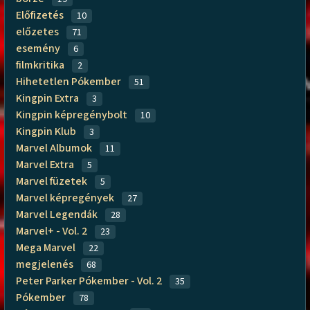
Előfizetés
10
előzetes
71
esemény
6
filmkritika
2
Hihetetlen Pókember
51
Kingpin Extra
3
Kingpin képregénybolt
10
Kingpin Klub
3
Marvel Albumok
11
Marvel Extra
5
Marvel füzetek
5
Marvel képregények
27
Marvel Legendák
28
Marvel+ - Vol. 2
23
Mega Marvel
22
megjelenés
68
Peter Parker Pókember - Vol. 2
35
Pókember
78