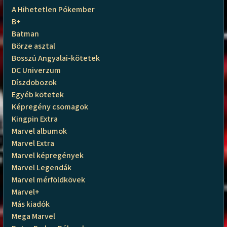
A Hihetetlen Pókember
B+
Batman
Börze asztal
Bosszú Angyalai-kötetek
DC Univerzum
Díszdobozok
Egyéb kötetek
Képregény csomagok
Kingpin Extra
Marvel albumok
Marvel Extra
Marvel képregények
Marvel Legendák
Marvel mérföldkövek
Marvel+
Más kiadók
Mega Marvel