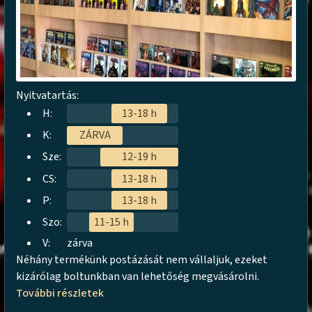
Nyitvatartás:
H:
13-18 h
K:
ZÁRVA
Sze:
12-19 h
CS:
13-18 h
P:
13-18 h
Szo:
11-15 h
V:
zárva
Néhány termékünk postázását nem vállaljuk, ezeket
kizárólag boltunkban van lehetőség megvásárolni.
További részletek