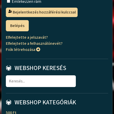
Emlékezzen rám
Bejelentkezés hozzáférési kulccsal
Belépés
Elfelejtette a jelszavát?
Elfelejtette a felhasználónevét?
Fiók létrehozása
WEBSHOP KERESÉS
WEBSHOP KATEGÓRIÁK
500 Ft