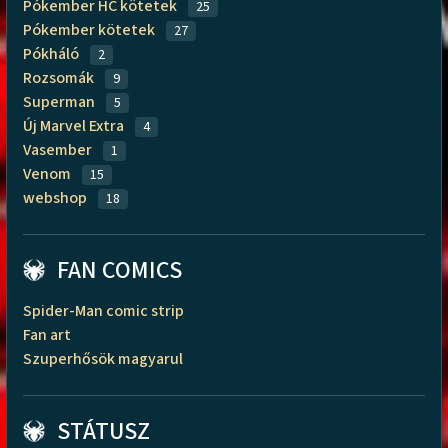
Pókember HC kötetek
25
Pókember kötetek
27
Pókháló
2
Rozsomák
9
Superman
5
Új Marvel Extra
4
Vasember
1
Venom
15
webshop
18
FAN COMICS
Spider-Man comic strip
Fan art
Szuperhősök magyarul
STÁTUSZ