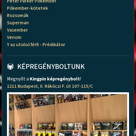
Peter Parker Pókember
Pókember-kötetek
Rozsomák
Superman
Vasember
Venom
Y az utolsó férfi - Prédikátor
KÉPREGÉNYBOLTUNK
Megnyílt a
Kingpin képregénybolt
!
1211 Budapest, II. Rákóczi F. út 107-115/C