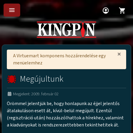
menu
account_circle
shopping_cart
×
A Virtuemart komponens hozzárendelése egy
menüelemhez
Megújultunk
Megjelent: 2009. február 02
Örömmel jelentjük be, hogy honlapunk az éjjel jelentős
átalakuláson esett át, kívül-belül megújult. Ezentúl
(regisztráció után) hozzászólhattok a hírekhez, valamint
a kiadványokat is rendszerezettebben tekinthetitek át.